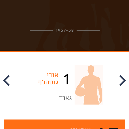
1957-58
1
אורי
גוטהלף
גארד