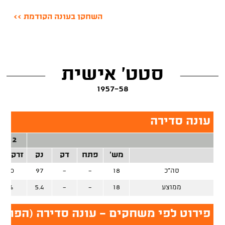
השחקן בעונה הקודמת >>
סטט' אישית
1957-58
עונה סדירה
2 נק'
מש'
פתח
דק
נק
זרק/קל
סה"כ
18
-
-
97
0/0
ממוצע
18
-
-
5.4
0%
פירוט לפי משחקים - עונה סדירה (הפועל