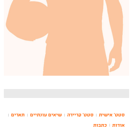
סטט' אישית
סטט' קריירה
שיאים עונתיים
תארים
|
|
|
|
אודות
כתבות
|