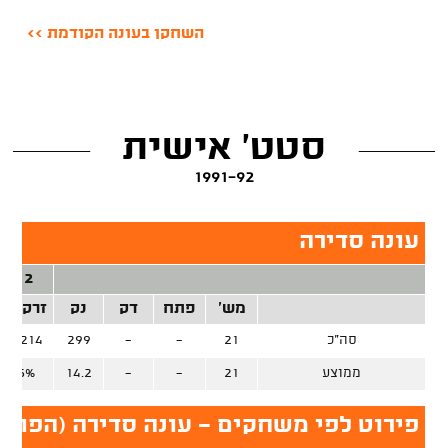
השחקן בעונה הקודמת >>
סטט' אישית
1991-92
עונה סדירה
2 נק'
מש'
פתח
דק
נק
זרק/קל
סה"כ
21
-
-
299
23/214
ממוצע
21
-
-
14.2
57.5%
פירוט לפי משחקים - עונה סדירה (הפועל