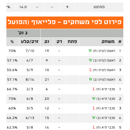
ממוצע
9
-
-
14.0
59.7%
פירוט לפי משחקים - פלייאוף (הפועל ת"
2 נק'
#
משחק
פתח
דק
נק
זרק/קלע
%
זר
70%
7/10
19
-
1
ראשון לציון (ח)
W
57.1%
4/7
9
-
2
ראשון לציון (ב)
W
55.6%
5/9
10
-
3
ראשון לציון (ח)
L
57.1%
8/14
21
-
4
ראשון לציון (ב)
W
66.7%
2/3
6
-
1
מכבי ת"א (ח)
L
75%
6/8
20
-
2
מכבי ת"א (ב)
W
60%
3/5
12
-
3
מכבי ת"א (ח)
L
46.2%
6/13
15
-
4
מכבי ת"א (ב)
W
62.5%
5/8
14
-
5
מכבי ת"א (ח)
L