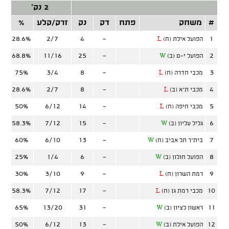
2 נק'
#
משחק
פתח
דק
נק
זרק/קלע
%
זר
28.6%
2/7
4
-
1
הפועל אילת (ח)
L
68.8%
11/16
25
-
2
הפועל י-ם (ב)
W
75%
3/4
8
-
3
מכבי חדרה (ח)
L
28.6%
2/7
8
-
4
מכבי ת"א (ב)
L
50%
6/12
14
-
5
מכבי חיפה (ח)
L
58.3%
7/12
15
-
6
גליל עליון (ב)
W
60%
6/10
13
-
7
בית"ר תל אביב (ח)
W
25%
1/4
6
-
8
הפועל חולון (ב)
W
30%
3/10
9
-
9
רמת השרון (ח)
L
58.3%
7/12
17
-
10
מכבי רמת גן (ח)
L
65%
13/20
31
-
11
ראשון לציון (ב)
W
50%
6/12
13
-
12
הפועל אילת (ב)
W