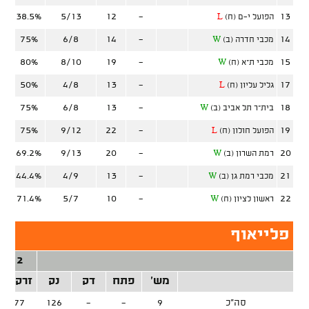
38.5%
5/13
12
-
13
הפועל י-ם (ח)
L
75%
6/8
14
-
14
מכבי חדרה (ב)
W
80%
8/10
19
-
15
מכבי ת"א (ח)
W
50%
4/8
13
-
17
גליל עליון (ח)
L
75%
6/8
13
-
18
בית"ר תל אביב (ב)
W
75%
9/12
22
-
19
הפועל חולון (ח)
L
69.2%
9/13
20
-
20
רמת השרון (ב)
W
44.4%
4/9
13
-
21
מכבי רמת גן (ב)
W
71.4%
5/7
10
-
22
ראשון לציון (ח)
W
פלייאוף
2 נק'
מש'
פתח
דק
נק
זרק/קל
סה"כ
9
-
-
126
46/77