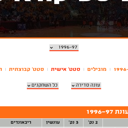
מובילים
סטט' אישית
סטט' קבוצתית
ה
|
|
|
|
1996-
2 נק'
3 נק'
עונשין
ריבאונדים