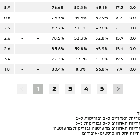
5.9
-
-
76.6%
50.0%
63.1%
17.3
0.0
0.6
-
-
73.3%
44.3%
52.9%
8.7
0.0
2.9
-
-
87.7%
51.1%
49.6%
21.1
0.0
2.6
-
-
78.5%
52.3%
52.8%
15.9
0.0
2.6
-
-
83.6%
39.8%
45.9%
15.4
0.0
3.4
-
-
72.3%
39.1%
51.6%
19.5
0.0
1.8
-
-
80.4%
8.3%
56.8%
9.9
0.0
1
2
3
4
5