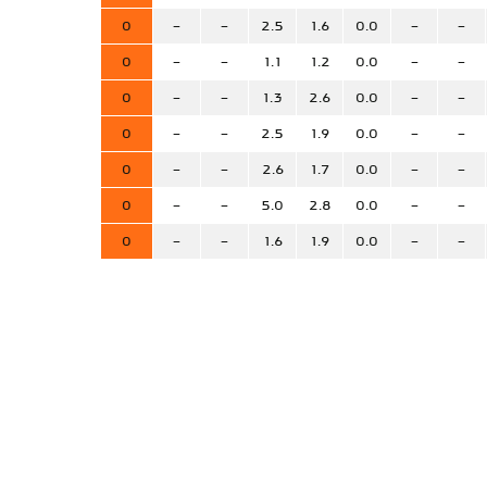
0
-
-
2.5
1.6
0.0
-
-
0
-
-
1.1
1.2
0.0
-
-
0
-
-
1.3
2.6
0.0
-
-
0
-
-
2.5
1.9
0.0
-
-
0
-
-
2.6
1.7
0.0
-
-
0
-
-
5.0
2.8
0.0
-
-
0
-
-
1.6
1.9
0.0
-
-