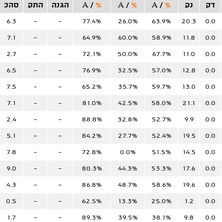
דק
נק
%
/
A
%
/
A
%
/
A
הגנה
התק
סהכ
6.3
-
-
77.4%
26.0%
63.9%
20.3
0.0
7.1
-
-
64.9%
60.0%
58.9%
11.8
0.0
2.7
-
-
72.1%
50.0%
67.7%
11.0
0.0
6.5
-
-
76.9%
32.5%
57.0%
12.8
0.0
7.5
-
-
65.2%
35.7%
59.7%
13.0
0.0
7.1
-
-
81.0%
42.5%
58.0%
21.1
0.0
2.4
-
-
88.8%
32.8%
52.7%
9.9
0.0
5.1
-
-
84.2%
27.7%
52.4%
19.5
0.0
7.8
-
-
72.8%
0.0%
51.5%
14.5
0.0
9.0
-
-
80.3%
44.3%
53.3%
17.6
0.0
4.3
-
-
86.8%
48.7%
58.6%
19.6
0.0
0.5
-
-
62.5%
13.3%
25.0%
1.2
0.0
1.7
-
-
89.3%
39.5%
38.1%
9.8
0.0