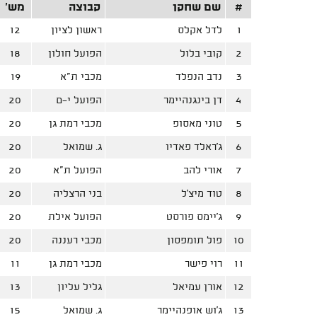
#
שם שחקן
קבוצה
מש'
1
לדל אקלס
ראשון לציון
12
2
קובי בלול
הפועל חולון
18
3
נדב הנפלד
מכבי ת"א
19
4
דן בינגנהיימר
הפועל י-ם
20
5
טוני מאסופ
מכבי רמת גן
20
6
ג'ראלד פאדיו
ג. שמואל
20
7
אורי להב
הפועל ת"א
20
8
טוד מיצ'ל
בני הרצליה
20
9
ג'יימס פורסט
הפועל אילת
20
10
פול תומפסון
מכבי רעננה
20
11
רוי פישר
מכבי רמת גן
11
12
אורן עמיאל
גליל עליון
13
13
ג'וש אופנהיימר
ג. שמואל
15