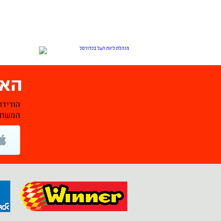
האפ
הורידו
המשחקי