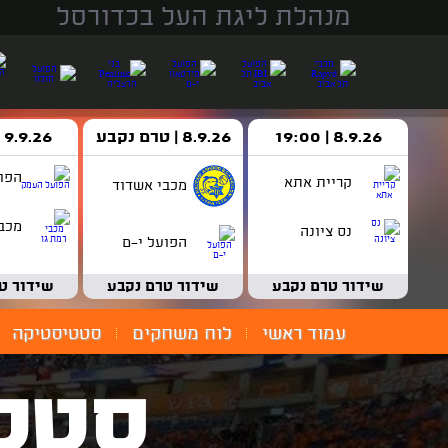
מנהלת ליגת העל בכדורסל
8.9.26 | 19:00
8.9.26 | טרם נקבע
9.9.26 | 18:30
הפו
קריית אתא
מכבי אשדוד
מכבי
נס ציונה
הפועל י-ם
שידור טרם נקבע
שידור טרם נקבע
שידור ט
עמוד ראשי
לוח משחקים
סטטיסטיקה
סטט