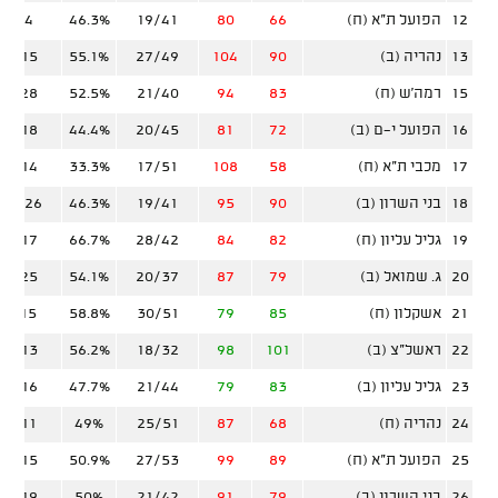
12
הפועל ת"א (ח)
66
80
19/41
46.3%
1/4
13
נהריה (ב)
90
104
27/49
55.1%
5/15
15
רמה'ש (ח)
83
94
21/40
52.5%
8/28
16
הפועל י-ם (ב)
72
81
20/45
44.4%
5/18
17
מכבי ת"א (ח)
58
108
17/51
33.3%
4/14
18
בני השרון (ב)
90
95
19/41
46.3%
10/26
19
גליל עליון (ח)
82
84
28/42
66.7%
2/17
20
ג. שמואל (ב)
79
87
20/37
54.1%
8/25
21
אשקלון (ח)
85
79
30/51
58.8%
1/15
22
ראשל"צ (ב)
101
98
18/32
56.2%
7/13
23
גליל עליון (ב)
83
79
21/44
47.7%
6/16
24
נהריה (ח)
68
87
25/51
49%
4/11
25
הפועל ת"א (ח)
89
99
27/53
50.9%
5/15
26
בני השרון (ב)
79
91
21/42
50%
7/19