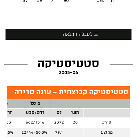
37
23
7
30
11
רמה'ש
לטבלה המלאה
סטטיסטיקה
2005-06
סטטיסטיקה קבוצתית - עונה סדירה
2 נק'
3 נק'
מש'
נק
זרק/קלע
זרק/ק
סה"כ
30
2372
662/1316
2/483
ממוצע
79.1
22/44 (50.3%)
 (31.5%)