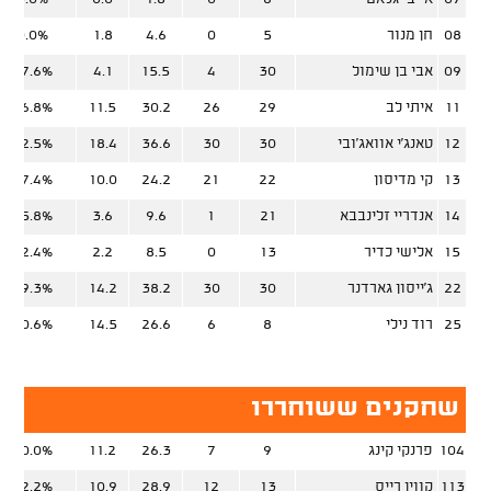
08
חן מנור
5
0
4.6
1.8
0.0%
09
אבי בן שימול
30
4
15.5
4.1
47.6%
11
איתי לב
29
26
30.2
11.5
56.8%
12
טאנג'י אוואג'ובי
30
30
36.6
18.4
52.5%
13
קי מדיסון
22
21
24.2
10.0
47.4%
14
אנדריי זלינבבא
21
1
9.6
3.6
65.8%
15
אלישי כדיר
13
0
8.5
2.2
52.4%
22
ג'ייסון גארדנר
30
30
38.2
14.2
39.3%
25
רוד נילי
8
6
26.6
14.5
50.6%
שחקנים ששוחררו
104
פרנקי קינג
9
7
26.3
11.2
50.0%
113
קווין רייס
13
12
28.9
10.9
52.2%