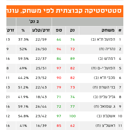
סטטיסטיקה קבוצתית לפי משחק, עונה ס
2 נק'
3 נק'
#
משחק
נק
ספ
זרק/קלע
%
זרק/קל
1
הפועל ת"א (ב)
76
64
22/59
37.3%
4/13
2
נהריה (ח)
72
94
26/50
52%
1/9
4
רמה'ש (ב)
89
84
22/37
59.5%
8/16
5
הפועל י-ם (ח)
82
97
25/51
49%
3/8
6
מכבי ת"א (ב)
82
90
23/52
44.2%
5/11
7
בני השרון (ח)
73
79
22/43
51.2%
3/13
8
גליל עליון (ב)
74
71
18/43
41.9%
3/21
9
ג. שמואל (ח)
77
72
26/44
59.1%
4/16
10
אשקלון (ב)
100
97
23/42
54.8%
7/12
11
ראשל"צ (ח)
62
85
16/39
41%
4/16