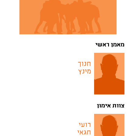
מאמן ראשי
חנוך
מינץ
צוות אימון
רועי
חגאי