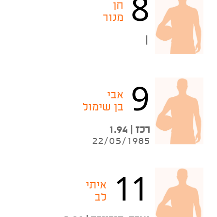
8
חן
מנור
|
9
אבי
בן שימול
רכז | 1.94
22/05/1985
11
איתי
לב