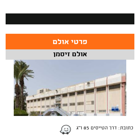
פרטי אולם
אולם זיסמן
כתובת: דרך הטייסים 85 ר''ג