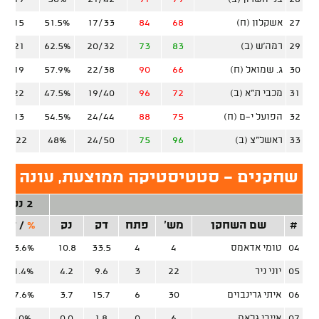
27
אשקלון (ח)
68
84
17/33
51.5%
3/15
29
רמה'ש (ב)
83
73
20/32
62.5%
8/21
30
ג. שמואל (ח)
66
90
22/38
57.9%
3/19
31
מכבי ת"א (ב)
72
96
19/40
47.5%
8/22
32
הפועל י-ם (ח)
75
88
24/44
54.5%
3/13
33
ראשל"צ (ב)
96
75
24/50
48%
12/22
שחקנים - סטטיסטיקה ממוצעת, עונה סד
2 נק'
#
שם השחקן
מש'
פתח
דק
נק
%
/
זר
04
טומי אדאמס
4
4
33.5
10.8
63.6%
05
יוני ניר
22
3
9.6
4.2
41.4%
06
איתי גרינבוים
30
6
15.7
3.7
47.6%
07
אייבי גלאם
6
0
1.8
0.0
0.0%