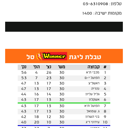
טלפון: 03-6310908
מקומות ישיבה: 1400
טבלת ליגת
סל
#
קבוצה
מש'
נצ'
הפ'
נק'
56
4
26
30
1
מכבי ת"א
53
7
23
30
2
הפועל י-ם
47
13
17
30
3
ראשל"צ
47
13
17
30
4
נהריה
44
16
14
30
5
גליל עליון
43
17
13
30
6
אשקלון
43
17
13
30
7
הפועל ת"א
43
17
13
30
8
ג. שמואל
42
18
12
30
9
בני השרון
40
20
10
30
10
עירוני ר"ג