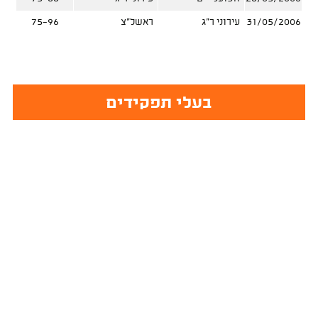
31/05/2006
עירוני ר"ג
ראשל"צ
75-96
בעלי תפקידים