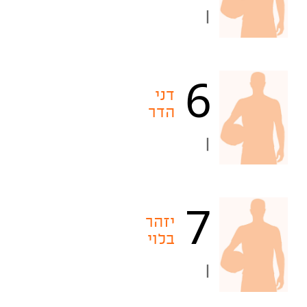
|
6
דני
הדר
|
7
יזהר
בלוי
|