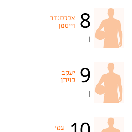
8
אלכסנדר
וייסמן
|
9
יעקב
לויתן
|
10
עמי