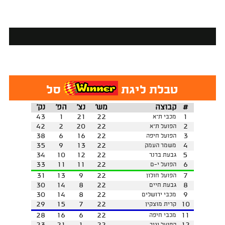
טבלת ליגת
סל
#
קבוצה
מש'
נצ'
הפ'
נק'
43
1
21
22
1
מכבי ת"א
42
2
20
22
2
הפועל ת"א
38
6
16
22
3
הפועל חיפה
35
9
13
22
4
משמר העמק
34
10
12
22
5
גבעת ברנר
33
11
11
22
6
הפועל י-ם
31
13
9
22
7
הפועל חולון
30
14
8
22
8
גבעת חיים
30
14
8
22
9
מכבי ירושלים
29
15
7
22
10
קרית מוצקין
28
16
6
22
11
מכבי חיפה