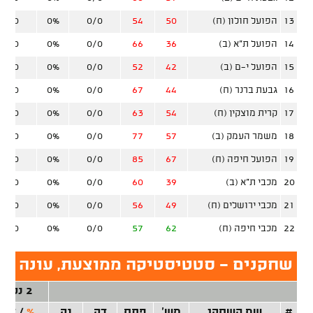
13
הפועל חולון (ח)
50
54
0/0
0%
0/0
14
הפועל ת"א (ב)
36
66
0/0
0%
0/0
15
הפועל י-ם (ב)
42
52
0/0
0%
0/0
16
גבעת ברנר (ח)
44
67
0/0
0%
0/0
17
קרית מוצקין (ח)
54
63
0/0
0%
0/0
18
משמר העמק (ב)
57
77
0/0
0%
0/0
19
הפועל חיפה (ח)
67
85
0/0
0%
0/0
20
מכבי ת"א (ב)
39
60
0/0
0%
0/0
21
מכבי ירושלים (ח)
49
56
0/0
0%
0/0
22
מכבי חיפה (ח)
62
57
0/0
0%
0/0
שחקנים - סטטיסטיקה ממוצעת, עונה סד
2 נק'
#
שם השחקן
מש'
פתח
דק
נק
%
/
זר