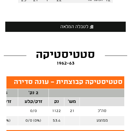
23
21
1
22
12
הפועל יגור
לטבלה המלאה
סטטיסטיקה
1962-63
סטטיסטיקה קבוצתית - עונה סדירה
2 נק'
3 נק'
מש'
נק
זרק/קלע
זרק/ק
סה"כ
21
1122
0/0
0/0
ממוצע
53.4
0/0 (0%)
0 (0%)