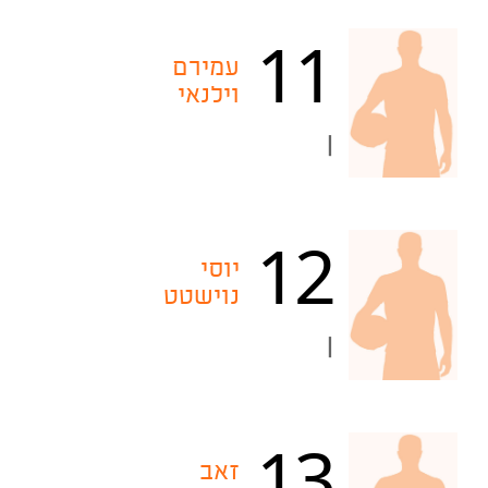
11
עמירם
וילנאי
|
12
יוסי
נוישטט
|
13
זאב