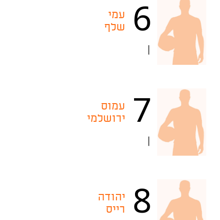
6
עמי
שלף
|
7
עמוס
ירושלמי
|
8
יהודה
רייס