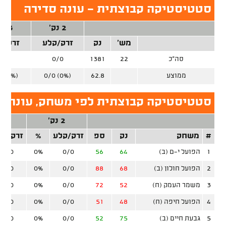
סטטיסטיקה קבוצתית - עונה סדירה
2 נק'
3 נק'
מש'
נק
זרק/קלע
זרק/ק
סה"כ
22
1381
0/0
0/0
ממוצע
62.8
0/0 (0%)
0 (0%)
סטטיסטיקה קבוצתית לפי משחק, עונה ס
2 נק'
3 נק'
#
משחק
נק
ספ
זרק/קלע
%
זרק/קל
1
הפועל י-ם (ב)
64
56
0/0
0%
0/0
2
הפועל חולון (ב)
68
88
0/0
0%
0/0
3
משמר העמק (ח)
52
72
0/0
0%
0/0
4
הפועל חיפה (ח)
48
51
0/0
0%
0/0
5
גבעת חיים (ב)
75
52
0/0
0%
0/0