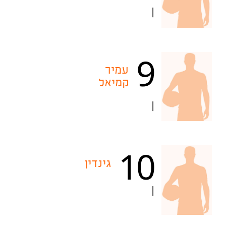
|
9
עמיר
קמיאל
|
10
גינדין
|