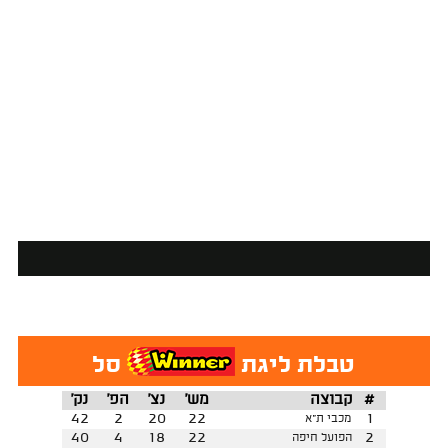
טבלת ליגת
סל
#
קבוצה
מש'
נצ'
הפ'
נק'
42
2
20
22
1
מכבי ת"א
40
4
18
22
2
הפועל חיפה