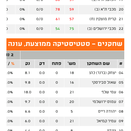
20
מכבי ת"א (ב)
59
78
0/0
0%
0/0
21
קרית מוצקין (ח)
57
61
0/0
0%
0/0
22
מכבי ירושלים (ב)
75
54
0/0
0%
0/0
שחקנים - סטטיסטיקה ממוצעת, עונה סד
2 נק'
#
שם השחקן
מש'
פתח
דק
נק
%
/
זר
04
יצחק (ברנר) כהן
18
0
0.0
8.1
0.0%
05
שאול סבירסקי
16
0
0.0
9.8
0.0%
06
עמי שלף
21
0
0.0
18.0
0.0%
07
עמוס ירושלמי
20
0
0.0
9.7
0.0%
08
יהודה רייס
5
0
0.0
6.6
0.0%
09
עמיר קמיאל
21
0
0.0
6.0
0.0%
10
גינדין
8
0
0.0
4.4
0.0%