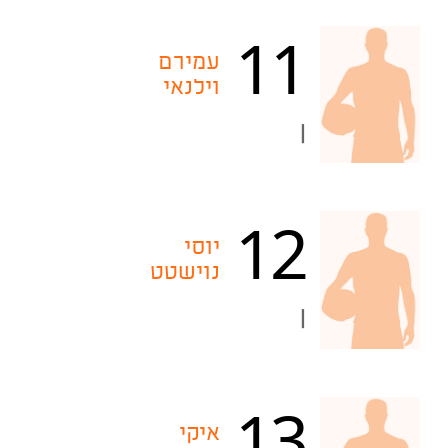
11
עמירם
וילנאי
|
12
יוסי
נוישטט
|
13
איקי