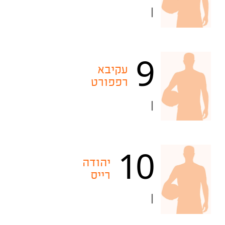
|
9
עקיבא
רפפורט
|
10
יהודה
רייס
|