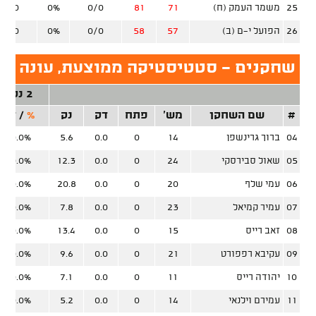
25
משמר העמק (ח)
71
81
0/0
0%
0/0
26
הפועל י-ם (ב)
57
58
0/0
0%
0/0
שחקנים - סטטיסטיקה ממוצעת, עונה סד
2 נק'
#
שם השחקן
מש'
פתח
דק
נק
%
/
זר
04
ברוך גרינשפן
14
0
0.0
5.6
0.0%
05
שאול סבירסקי
24
0
0.0
12.3
0.0%
06
עמי שלף
20
0
0.0
20.8
0.0%
07
עמיר קמיאל
23
0
0.0
7.8
0.0%
08
זאב רייס
15
0
0.0
13.4
0.0%
09
עקיבא רפפורט
21
0
0.0
9.6
0.0%
10
יהודה רייס
11
0
0.0
7.1
0.0%
11
עמירם וילנאי
14
0
0.0
5.2
0.0%