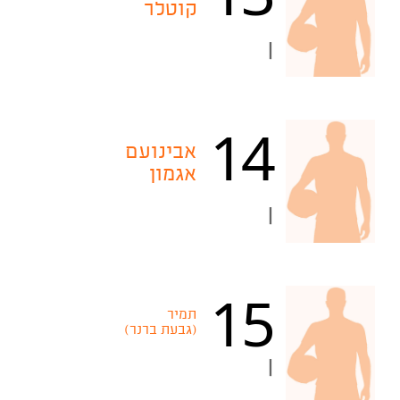
קוטלר
|
14
אבינועם
אגמון
|
15
תמיר
(גבעת ברנר)
|