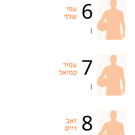
6
עמי
שלף
|
7
עמיר
קמיאל
|
8
זאב
רייס