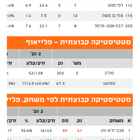
112
רפי מנקו
7
5
22.4
6.9
46.4%
115
צוף בן משה
12
0
7.5
1.4
30.0%
205
דבון אקון-פרסל
8
7
22.1
7.6
36.4%
סטטיסטיקה קבוצתית - פלייאוף
2 נק'
3 נק'
מש'
נק
זרק/קלע
זרק/ק
סה"כ
3
202
52/128
8/54
ממוצע
67.3
17/43 (40.6%)
 (33.3%)
סטטיסטיקה קבוצתית לפי משחק, פלייאו
2 נק'
3 נק'
#
משחק
נק
ספ
זרק/קלע
%
זרק/קלע
1
מכבי ת"א (ח)
67
89
16/45
35.6%
7/17