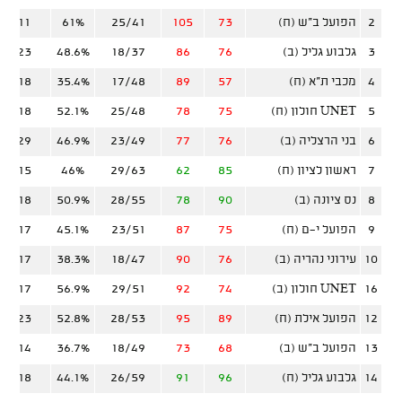
2
הפועל ב"ש (ח)
73
105
25/41
61%
2/11
3
גלבוע גליל (ב)
76
86
18/37
48.6%
7/23
4
מכבי ת"א (ח)
57
89
17/48
35.4%
3/18
5
UNET חולון (ח)
75
78
25/48
52.1%
6/18
6
בני הרצליה (ב)
76
77
23/49
46.9%
6/29
7
ראשון לציון (ח)
85
62
29/63
46%
5/15
8
נס ציונה (ב)
90
78
28/55
50.9%
6/18
9
הפועל י-ם (ח)
75
87
23/51
45.1%
4/17
10
עירוני נהריה (ב)
76
90
18/47
38.3%
6/17
16
UNET חולון (ב)
74
92
29/51
56.9%
2/17
12
הפועל אילת (ח)
89
95
28/53
52.8%
7/23
13
הפועל ב"ש (ב)
68
73
18/49
36.7%
4/14
14
גלבוע גליל (ח)
96
91
26/59
44.1%
9/18