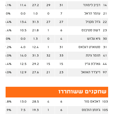
14
רביב לימונד
31
29
27.2
11.4
45.1%
21
עומר הראל
7
0
1.0
0.0
0.0%
22
ג'רל מקניל
27
27
31.3
13.4
48.4%
23
דשון סטיבנס
6
1
21.8
10.5
74.4%
30
גיא עלוש
4
0
1.3
0.0
0.0%
31
סטוארט דגלאס
31
1
12.4
4.0
47.2%
41
תומר גינת
33
32
31.3
14.0
55.0%
44
גארלון גרין
15
15
29.2
12.5
45.4%
97
ריצ'רד האואל
23
21
27.6
12.9
50.0%
שחקנים ששוחררו
103
דאלאס מור
6
4
28.5
13.0
52.8%
105
ג'ונתן הולמס
6
1
19.3
7.5
51.9%