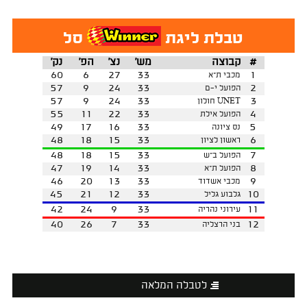
טבלת ליגת
סל
#
קבוצה
מש'
נצ'
הפ'
נק'
60
6
27
33
1
מכבי ת"א
57
9
24
33
2
הפועל י-ם
57
9
24
33
3
UNET חולון
55
11
22
33
4
הפועל אילת
49
17
16
33
5
נס ציונה
48
18
15
33
6
ראשון לציון
48
18
15
33
7
הפועל ב"ש
47
19
14
33
8
הפועל ת"א
46
20
13
33
9
מכבי אשדוד
45
21
12
33
10
גלבוע גליל
42
24
9
33
11
עירוני נהריה
40
26
7
33
12
בני הרצליה
לטבלה המלאה