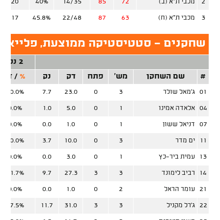
2
מכבי ת"א (ב)
72
85
14/35
40%
8/20
3
מכבי ת"א (ח)
63
87
22/48
45.8%
3/17
שחקנים - סטטיסטיקה ממוצעת, פלייאוף
2 נק'
#
שם השחקן
מש'
פתח
דק
נק
%
/
זר
01
ג'מאל שולר
3
0
23.0
7.7
40.0%
04
אלאדה אמינו
1
0
5.0
1.0
0.0%
07
דניאל ששון
1
0
1.0
0.0
0.0%
11
ים מדר
3
0
10.0
3.7
50.0%
13
עמית ביר-כץ
1
0
3.0
0.0
0.0%
14
רביב לימונד
3
3
27.3
9.7
41.7%
21
עומר הראל
2
0
1.0
0.0
0.0%
22
ג'רל מקניל
3
3
31.0
11.7
37.5%