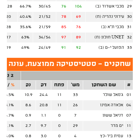
29
מכבי אשדוד (ב)
104
76
30/45
66.7%
10/28
30
עירוני נהריה (ח)
69
78
21/52
40.4%
4/20
31
מכבי ת"א (ב)
76
85
21/59
35.6%
6/28
32
UNET חולון (ח)
89
97
34/54
63%
3/17
33
הפועל י-ם (ב)
92
91
24/49
49%
7/19
שחקנים - סטטיסטיקה ממוצעת, עונה סד
2 נק'
#
שם השחקן
מש'
פתח
דק
נק
%
/
זר
01
ג'מאל שולר
33
11
24.4
10.9
46.5%
04
אלאדה אמינו
26
11
20.8
8.6
53.1%
07
דניאל ששון
7
0
1.1
0.9
66.7%
11
ים מדר
29
0
9.7
2.7
51.1%
13
עמית ביר-כץ
4
0
3.0
0.8
25.0%