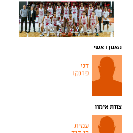
מאמן ראשי
דני
פרנקו
צוות אימון
עמית