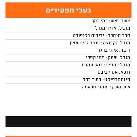
בעלי תפקידים
יושב ראש: רמי כהן
מנכ''ל: אריה מנדל
חבר הנהלה: ידידיה רפופורט
מנהל הקבוצה: עומר גרינשטיין
דובר: איתי ברגר
מנהל שיווק: מתן קפלן
מנהל כספים: רואי עמרם
רופא: אסף ביבס
פיזיותרפיסט: בועז בקר
איש משק: עומרי סלאמה