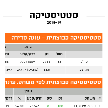
סטטיסטיקה
2018-19
סטטיסטיקה קבוצתית - עונה סדירה
2 נק'
3 נק'
מש'
נק
זרק/קלע
זרק/ק
סה"כ
33
2766
777/1559
8/685
ממוצע
83.8
24/47 (49.8%)
 (33.3%)
סטטיסטיקה קבוצתית לפי משחק, עונה ס
2 נק'
3 נק'
#
משחק
נק
ספ
זרק/קלע
%
זרק/קל
1
הפועל אילת (ב)
100
81
23/42
54.8%
11/19