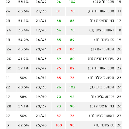
15
מכבי ת"א (ב)
104
94
26/49
53.1%
6/22
11
מכבי אשדוד (ח)
78
81
21/33
63.6%
8/24
17
בני הרצליה (ח)
88
68
21/41
51.2%
8/23
18
ראשון לציון (ב)
78
64
17/48
35.4%
11/24
19
נס ציונה (ח)
89
85
26/48
54.2%
6/13
20
הפועל י-ם (ב)
86
90
20/44
45.5%
10/24
21
עירוני נהריה (ח)
80
59
18/43
41.9%
10/20
22
מכבי אשדוד (ב)
89
95
24/42
57.1%
10/30
23
הפועל אילת (ח)
76
85
26/52
50%
3/11
24
הפועל ב"ש (ב)
102
96
23/38
60.5%
9/22
25
גלבוע גליל (ח)
92
70
29/50
58%
8/17
26
בני הרצליה (ב)
90
73
20/37
54.1%
12/28
27
ראשון לציון (ח)
76
87
21/42
50%
9/27
28
נס ציונה (ח)
98
100
25/40
62.5%
10/31