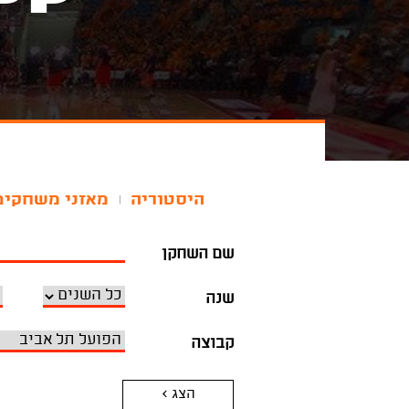
היסטוריה
מאזני משחקים
|
שם השחקן
שנה
קבוצה
הצג >