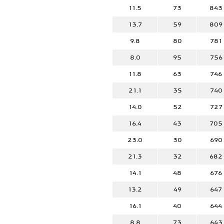
11.5
73
843
13.7
59
809
9.8
80
781
8.0
95
756
11.8
63
746
21.1
35
740
14.0
52
727
16.4
43
705
23.0
30
690
21.3
32
682
14.1
48
676
13.2
49
647
16.1
40
644
8.8
73
643