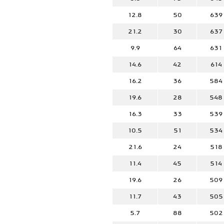
12.8
50
639
21.2
30
637
9.9
64
631
14.6
42
614
16.2
36
584
19.6
28
548
16.3
33
539
10.5
51
534
21.6
24
518
11.4
45
514
19.6
26
509
11.7
43
505
5.7
88
502