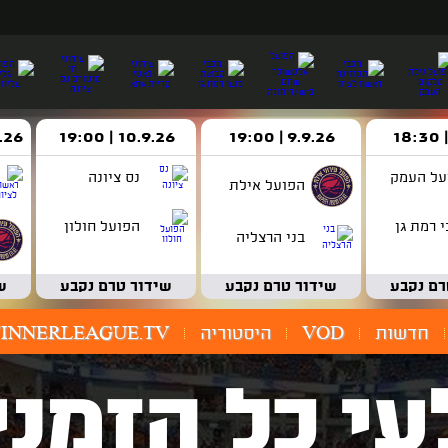
9.9.26 | 19:00
10.9.26 | 19:00
14.9.26 
על העמק
נס ציונה
הפועל אילת
 רמת גן
הפועל חולון
בני הרצליה
רם נקבע
שידור טרם נקבע
שידור טרם נקבע
ש
חדשות
VOD
היסטוריה
INNERLEAGUE.TV
עי כל הזמני