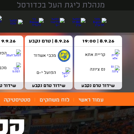
מנהלת ליגת העל בכדורסל
8.9.26 | 19:00
8.9.26 | טרם נקבע
9.9.26 | 18:30
הפו
קריית אתא
מכבי אשדוד
מכבי
נס ציונה
הפועל י-ם
שידור טרם נקבע
שידור טרם נקבע
שידור ט
עמוד ראשי
לוח משחקים
סטטיסטיקה
קל