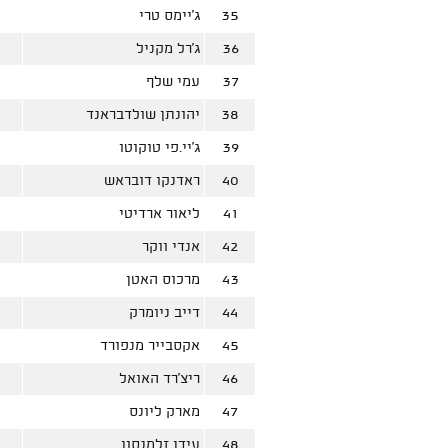
35
ג'יימס טרי
36
ג'רל מקניל
37
עמי שלף
38
יהונתן שולדבראנד
39
ג'יי.פי טוקוטו
40
ראדנקו דובראש
41
ליאור ארדיטי
42
אנדי ווקר
43
מרכוס האטן
44
דייב ניומרק
45
אקסבייר מנפורד
46
ריצ'רד האואל
47
מארק ליונס
48
עידן זלמנסון