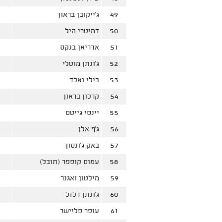
49
ג'ייקובן בראון
50
דמיטרי היל
51
אדריאן בנקס
52
ג'ונתן מוטלי
53
בילי ואלד
54
קרלון בראון
55
יינסי גייטס
56
ג'ף אלן
57
באק ג'ונסון
58
עמוס קופפר (תובל)
59
מילטון ואגנר
60
ג'ונתן דלזל
61
עופר פליישר