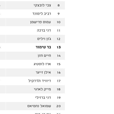
8
צבי לובצקי
5
9
רביב לימונד
6
10
עמוס פרישמן
11
דני ברכה
12
ג'ון ויליס
0
13
בר טימור
8
14
חיים חזן
15
ארז לוסטיג
5
16
אילן זייגר
2
17
דיוויד ת'רדקיל
7
18
מייק לארגי
19
דני ברזילי
20
שמואל נחמיאס
2