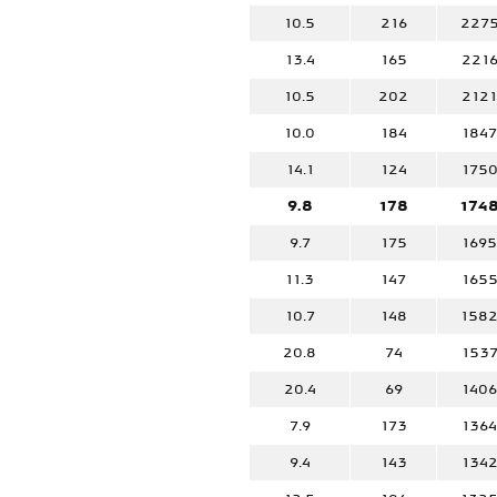
10.5
216
227
13.4
165
221
10.5
202
2121
10.0
184
1847
14.1
124
175
9.8
178
174
9.7
175
1695
11.3
147
165
10.7
148
158
20.8
74
153
20.4
69
1406
7.9
173
1364
9.4
143
134