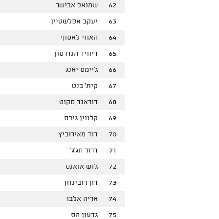
62
שמואל אבישר
63
יעקב אפלשטיין
64
האווי לאסוף
65
דיוויד הנדרסון
66
ג'יימס יאנג
67
קית' בנט
68
דוראנד סקוט
69
קלווין גיבס
70
דוד מאירוביץ
71
דרור חג'ג'
72
ג'וש אואנס
73
דון רובינזון
74
אריה אלבו
75
גדעון הס