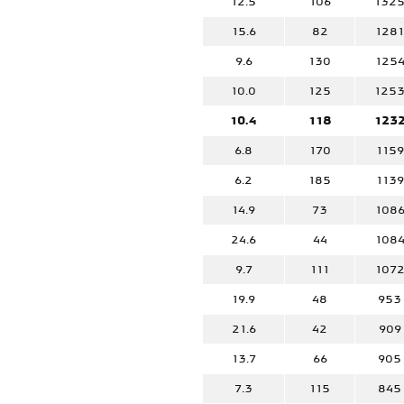
12.5
106
132
15.6
82
1281
9.6
130
125
10.0
125
125
10.4
118
123
6.8
170
1159
6.2
185
1139
14.9
73
108
24.6
44
108
9.7
111
107
19.9
48
953
21.6
42
909
13.7
66
905
7.3
115
845