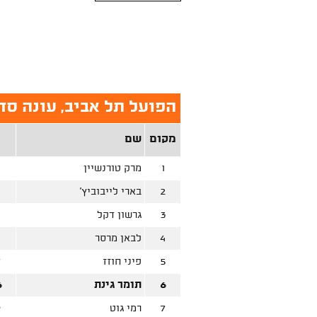
הפועל תל אביב, עונה סד
מקום
שם
1
מרק טורנשיין
4
2
בארי לייבוביץ'
8
3
גרשון דקל
2
4
לבאן מרסר
4
5
פיני חוזז
7
6
תומר גינת
6
7
רמי גוט
9