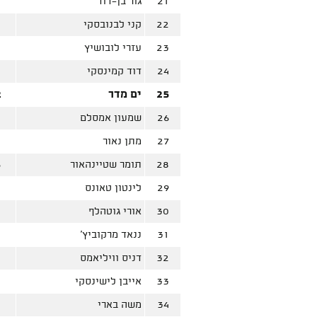
21
גור בן-דוד
5
22
קני לבנובסקי
23
עזרי לובושיץ
4
24
דוד קמינסקי
3
25
ים מדר
2
26
שמעון אמסלם
27
מתן נאור
28
תומר שטיינהאור
6
29
לינטון טאונס
4
30
אורי גוטהלף
2
31
ננאד מרקוביץ'
32
דניס וויליאמס
33
אייבן לישינסקי
34
משה בארי