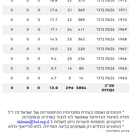
1972
גבעת ברנר
370
22
16.8
0
0
0
1971
גבעת ברנר
369
21
17.6
0
0
0
1970
גבעת ברנר
389
22
17.7
0
0
0
1969
גבעת ברנר
411
24
17.1
0
0
0
1968
גבעת ברנר
362
25
14.5
0
0
0
1967
גבעת ברנר
220
22
10.0
0
0
0
1966
גבעת ברנר
234
25
9.4
0
0
0
1965
גבעת ברנר
80
14
5.7
0
0
0
1963
גבעת ברנר
14
3
4.7
0
0
0
סה"כ
0
0
0
13.0
296
3854
נקודות
* הנתונים נאספו בעזרת מחברותיו ההיסטוריות של ישראל פז ז"ל.
תודה לאיגוד הכדורסל שאפשר לנו לנבור בארכיון ובמחברות.
* תיקונים, תוספות והערות ניתן לשלוח ל
shlomi@bsl.org.il
* הנתונים כוללים רק משחקים בליגה הסדירה, ללא פלייאוף וללא
גביע המדינה.