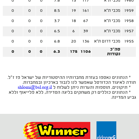
1960
מכבי ת"א
117
15
7.8
0
0
0
1959
מכבי ת"א
161
19
8.5
0
0
0
1958
מכבי ת"א
67
18
3.7
0
0
0
1957
מכבי ת"א
39
6
6.5
0
0
0
1955
מכבי דרום ת"א
136
20
6.8
0
0
0
סה"כ
0
0
0
6.3
175
1106
נקודות
* הנתונים נאספו בעזרת מחברותיו ההיסטוריות של ישראל פז ז"ל.
תודה לאיגוד הכדורסל שאפשר לנו לנבור בארכיון ובמחברות.
* תיקונים, תוספות והערות ניתן לשלוח ל
shlomi@bsl.org.il
* הנתונים כוללים רק משחקים בליגה הסדירה, ללא פלייאוף וללא
גביע המדינה.