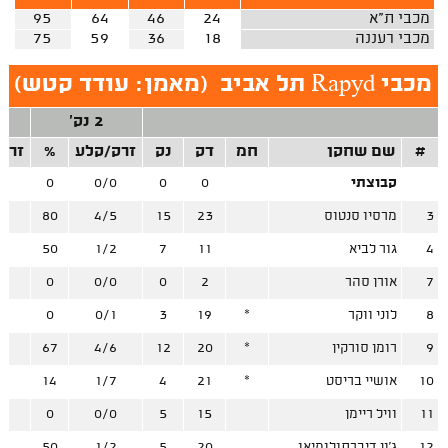
מכבי ת"א
24
46
64
95
מכבי רעננה
18
36
59
75
מכבי Rapyd תל אביב
(
מאמן: עודד קטש
)
2 נק'
#
שם שחקן
חמ
דק
נק
זרק/קלע
%
זרק
קבוצתי
0
0
0/0
0
0
3
מרסיו סנטוס
23
15
4/5
80
1
4
גור לביא
11
7
1/2
50
2
7
אורן סהר
2
0
0/0
0
1
8
לוני ווקר
*
19
3
0/1
0
5
9
רומן סורקין
*
20
12
4/6
67
4
10
אושיי בריסט
*
21
4
1/7
14
2
11
וויל ריימן
15
5
0/0
0
3
12
ג'ון דיברתולומיאו
20
5
1/2
50
4