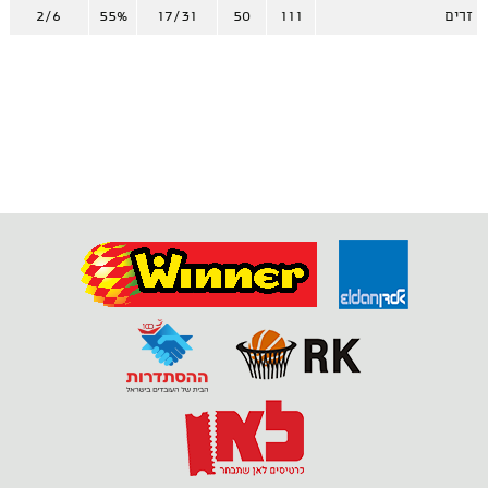
זרים
111
50
17/31
55%
2/6