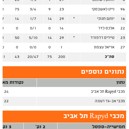
96
נייט לאשבסקי
23
9
3/4
75
/1
16
יותם חנוכי
*
29
14
1/7
14
/7
22
אלכס לדר
14
0
0/1
0
/1
23
טייריס רדפורד
*
29
14
5/10
50
/1
27
אריאל עצמון
1
0
0/0
0
/0
סה"כ
200
75
20/47
43
/21
נתונים נוספים
נתון
נקודות מאיב
מכבי Rapyd תל אביב
24
מכבי אב־גד רעננה
22
מכבי Rapyd תל אביב
חמישייה-ספסל
2 נק'
3 נק'