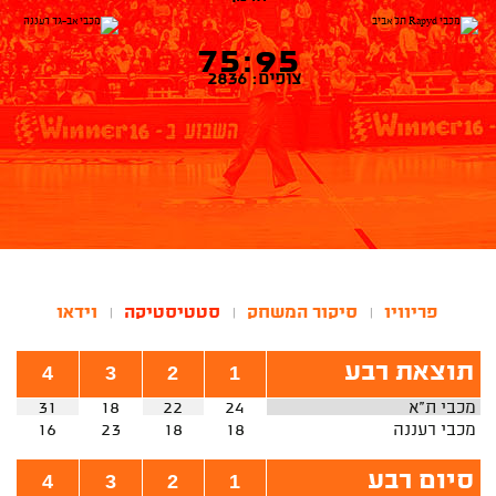
75:95
צופים: 2836
פריוויו
סיקור המשחק
סטטיסטיקה
וידאו
|
|
|
תוצאת רבע
4
3
2
1
מכבי ת"א
24
22
18
31
מכבי רעננה
18
18
23
16
סיום רבע
4
3
2
1