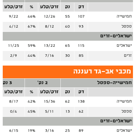
דק
נק
זרק/קלע
%
זרק/קלע
חמישייה
107
55
12/26
46%
9/22
ספסל
93
40
8/12
67%
4/12
ישראלים-זרים
ישראלים
115
65
13/22
59%
11/25
זרים
85
30
7/16
44%
2/9
מכבי אב־גד רעננה
חמישייה-ספסל
2 נק'
3 נק'
דק
נק
זרק/קלע
%
זרק/קלע
חמישייה
138
62
15/36
42%
8/17
ספסל
62
13
5/11
45%
0/4
ישראלים-זרים
ישראלים
89
25
3/16
19%
6/15