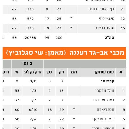
21
ג'ף דאוטין ג'וניור
22
8
2/3
67
1
22
טי.ג'יי ליף
*
25
17
5/9
56
2
45
תמיר בלאט
*
22
19
2/3
67
9
סה"כ
200
95
20/38
53
34
מכבי אב־גד רעננה
(
מאמן: שי סגלוביץ
)
2 נק'
3
#
שם שחקן
חמ
דק
נק
זרק/קלע
%
זרק/
קבוצתי
0
0
0/0
0
/0
1
ווילי וורקמן
16
2
1/3
33
/1
2
ג'ייס טאונסנד
8
2
1/3
33
/1
3
חסן דיארה
*
29
18
6/10
60
/3
5
לנארד פרימן
*
22
7
2/4
50
/0
8
חואקין שוכמן
*
29
9
1/5
20
/6