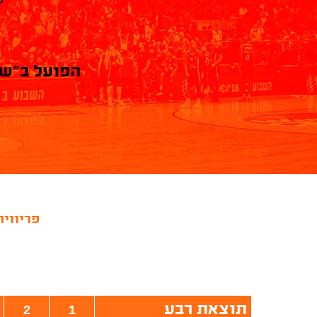
ש
הפועל ב"ש
פריוויו
תוצאת רבע
2
1