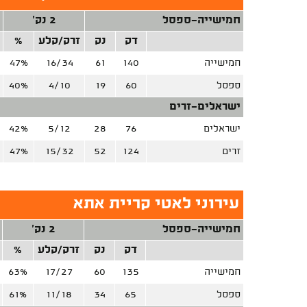
חמישייה-ספסל
2 נק'
דק
נק
זרק/קלע
%
חמישייה
140
61
16/34
47%
ספסל
60
19
4/10
40%
ישראלים-זרים
ישראלים
76
28
5/12
42%
זרים
124
52
15/32
47%
עירוני לאטי קריית אתא
חמישייה-ספסל
2 נק'
דק
נק
זרק/קלע
%
חמישייה
135
60
17/27
63%
ספסל
65
34
11/18
61%