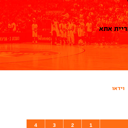
ריית אתא
וידאו
4
3
2
1