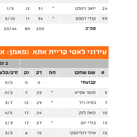
24
יואב ויטלם
*
31
12
1/5
93
קודי דמפס
*
34
11
5/10
סה"כ
200
80
20/44
עירוני לאטי קריית אתא
(
מאמן: אל
2 נק'
#
שם שחקן
חמ
דק
נק
זרק/קלע
קבוצתי
0
0
0/0
5
תומר אסייג
*
25
7
0/2
7
ג'מיה ניל
*
29
12
3/7
10
נואה לוק
24
17
4/5
13
בודי יום
*
27
17
2/3
15
אילי דולינסקי
15
6
3/5