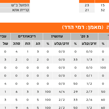
15
23
הפועל ב"ש
32
21
קריית אתא
(
מאמן: רמי הדר
)
3 נק'
עונשין
ריבאונדים
עביר
%
זרק/קלע
%
זרק/קלע
%
הג
הת
סהכ
של
0
4
1
3
0
0/0
0
0/0
0
3
2
0
2
0
0/0
33
1/3
0
0
0
0
0
0
0/0
0
0/0
100
0
0
0
0
0
0/0
0
0/1
0
4
0
0
0
0
0/0
50
1/2
0
1
6
3
3
100
4/4
29
2/7
50
3
5
0
5
100
2/2
33
2/6
60
1
9
4
5
100
2/2
50
1/2
60