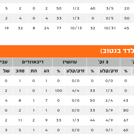
5
2
0
2
50
1/2
60
3/5
20
2
4
0
4
33
1/3
0
0/5
50
19
32
8
24
77
10/13
32
10/31
45
דד בנטוב
)
3 נק'
עונשין
ריבאונדים
עבי
%
זרק/קלע
%
זרק/קלע
%
הג
הת
סהכ
של
0
1
0
1
0
0/0
0
0/0
0
2
1
0
1
100
4/4
33
1/3
0
4
8
1
7
0
0/0
50
2/4
43
0
2
1
1
0
0/0
33
3/9
80
2
11
2
9
33
1/3
44
4/9
67
3
5
1
4
0
0/0
0
0/1
60