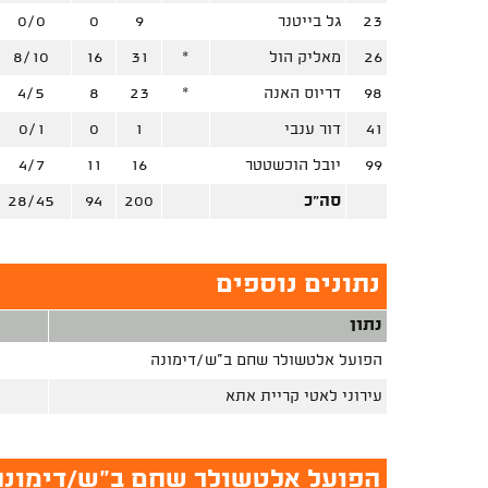
23
גל בייטנר
9
0
0/0
26
מאליק הול
*
31
16
8/10
98
דריוס האנה
*
23
8
4/5
41
דור ענבי
1
0
0/1
99
יובל הוכשטטר
16
11
4/7
סה"כ
200
94
28/45
נתונים נוספים
נתון
הפועל אלטשולר שחם ב"ש/דימונה
עירוני לאטי קריית אתא
הפועל אלטשולר שחם ב"ש/דימונה