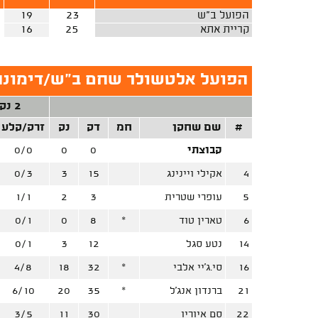
הפועל ב"ש
23
19
קריית אתא
25
16
הפועל אלטשולר שחם ב"ש/דימונה
2 נק'
#
שם שחקן
חמ
דק
נק
זרק/קלע
קבוצתי
0
0
0/0
4
אקילי ויינינג
15
3
0/3
5
עופרי שטרית
3
2
1/1
6
טארין טוד
*
8
0
0/1
14
נטע סגל
12
3
0/1
16
סי.ג'יי אלבי
*
32
18
4/8
21
ברנדון אנג'ל
*
35
20
6/10
22
סם איוריו
30
11
3/5