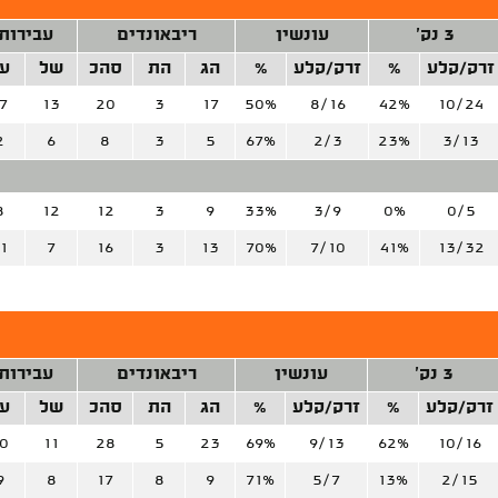
3 נק'
עונשין
ריבאונדים
עבירות
זרק/קלע
%
זרק/קלע
%
הג
הת
סהכ
של
ע
7
13
20
3
17
50%
8/16
42%
10/24
2
6
8
3
5
67%
2/3
23%
3/13
8
12
12
3
9
33%
3/9
0%
0/5
1
7
16
3
13
70%
7/10
41%
13/32
3 נק'
עונשין
ריבאונדים
עבירות
זרק/קלע
%
זרק/קלע
%
הג
הת
סהכ
של
ע
0
11
28
5
23
69%
9/13
62%
10/16
9
8
17
8
9
71%
5/7
13%
2/15