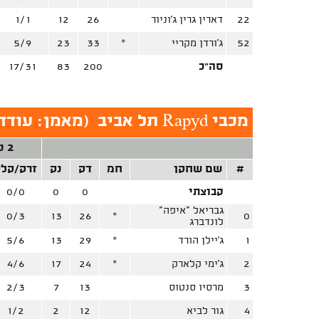
22
דארין גרין ג'וניור
26
12
1/1
52
ג'ורדן מקריי
*
33
23
5/9
סה"כ
200
83
17/31
מכבי Rapyd תל אביב
(
מאמן: עודד
2 נק'
#
שם שחקן
חמ
דק
נק
זרק/קל
קבוצתי
0
0
0/0
גבריאל "איפה"
0/3
13
26
*
0
לונדברג
1
ג'יילן הורד
*
29
13
5/6
2
ג'ימי קלארק
*
24
17
4/6
3
מרסיו סנטוס
13
7
2/3
4
גור לביא
12
2
1/2