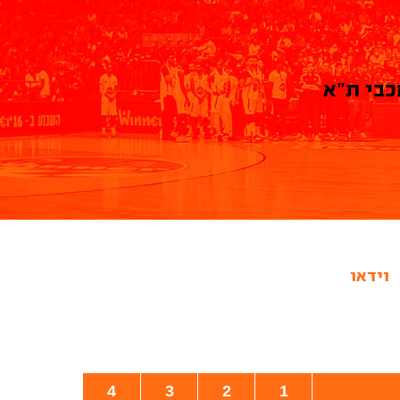
כבי ת"א
וידאו
4
3
2
1