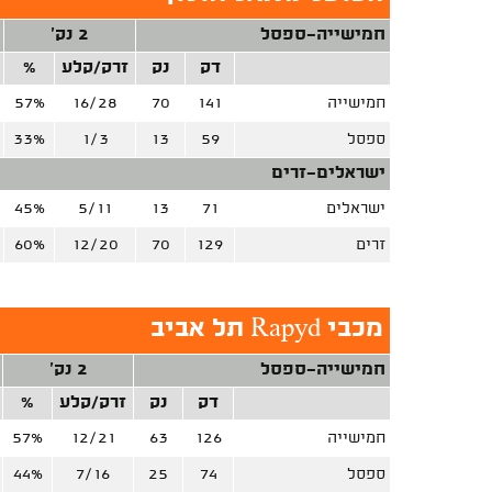
חמישייה-ספסל
2 נק'
דק
נק
זרק/קלע
%
חמישייה
141
70
16/28
57%
ספסל
59
13
1/3
33%
ישראלים-זרים
ישראלים
71
13
5/11
45%
זרים
129
70
12/20
60%
מכבי Rapyd תל אביב
חמישייה-ספסל
2 נק'
דק
נק
זרק/קלע
%
חמישייה
126
63
12/21
57%
ספסל
74
25
7/16
44%