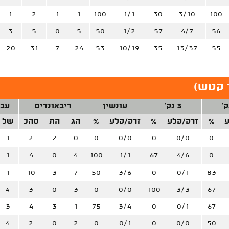
1
2
1
1
100
1/1
30
3/10
100
3
5
0
5
50
1/2
57
4/7
56
20
31
7
24
53
10/19
35
13/37
55
 קטש
)
3 נק'
עונשין
ריבאונדים
עבי
ע
%
זרק/קלע
%
זרק/קלע
%
הג
הת
סהכ
של
1
2
2
0
0
0/0
0
0/0
0
1
4
0
4
100
1/1
67
4/6
0
1
10
3
7
50
3/6
0
0/1
83
4
3
0
3
0
0/0
100
3/3
67
3
4
3
1
75
3/4
0
0/1
67
4
2
0
2
0
0/1
0
0/0
50