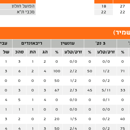
27
18
הפועל חולון
22
22
מכבי ת"א
שמיר
)
3 נק'
עונשין
ריבאונדים
עבי
%
זרק/קלע
%
זרק/קלע
%
הג
הת
סהכ
של
1
3
1
2
0
0/0
0
0/0
0
3
6
2
4
100
2/2
50
1/2
71
0
0
0
0
50
1/2
0
0/2
0
0
3
0
3
67
2/3
45
5/11
33
4
5
1
4
0
0/0
0
0/1
0
1
1
1
0
0
0/0
0
0/0
0
3
2
0
2
20
1/5
0
0/2
40
4
4
1
3
50
2/4
0
0/2
75