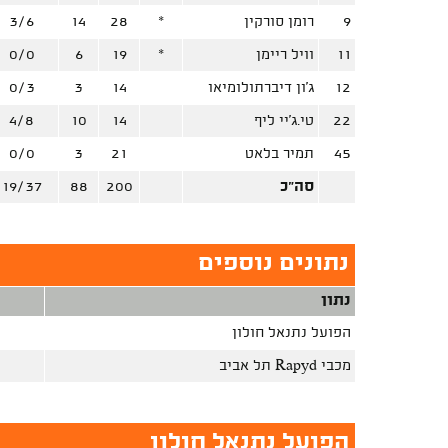
9
רומן סורקין
*
28
14
3/6
11
וויל ריימן
*
19
6
0/0
12
ג'ון דיברתולומיאו
14
3
0/3
22
טי.ג'יי ליף
14
10
4/8
45
תמיר בלאט
21
3
0/0
סה"כ
200
88
19/37
נתונים נוספים
נתון
הפועל נתנאל חולון
מכבי Rapyd תל אביב
הפועל נתנאל חולון