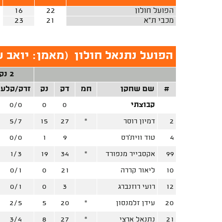
הפועל חולון
22
16
מכבי ת"א
21
23
הפועל נתנאל חולון
(
מאמן: יואב 
2 נק'
#
שם שחקן
חמ
דק
נק
זרק/קלע
קבוצתי
0
0
0/0
2
דמיון רוסר
*
27
15
5/7
4
טוד ווית'רס
9
1
0/0
99
אקסבייר מנפורד
*
34
19
1/3
10
ליאור קררה
21
0
0/1
12
רועי רוזנברג
3
0
0/1
20
עידן זלמנסון
*
20
5
2/5
21
נתנאל ארצי
*
27
8
3/4