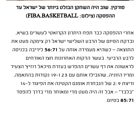
סורקין. שוב היה השחקן הבולט ביותר של ישראל עד
ההפסקה (צילום: FIBA.BASKETBALL)
אחרי ההפסקה כבר תפח היתרון הקרואטי לעשרים בשיא,
ובדקת הסיום של הרבע השלישי ישראל רק צימקה מעט את
התוצאה – כשהיא מעמידה אותה על
56:71
ליריבה בכניסה
לרבע הרביעי. בעשר הדקות האחרונות חצו האורחים
לראשונה את רף עשרים ההפרש בעזרת מיכאל רוזיץ' הצעיר
ומריו הזוניה, שהובילו אותם עם 23 ו־19 נקודות בהתאמה,
וריצת 2:9 של הנבחרת אומנם הקטינה את הפיגור ל־14
"בלבד" – אבל זה היה מעט מדי ומאוחר מדי בדרך להפסד
85:71
בסיום.