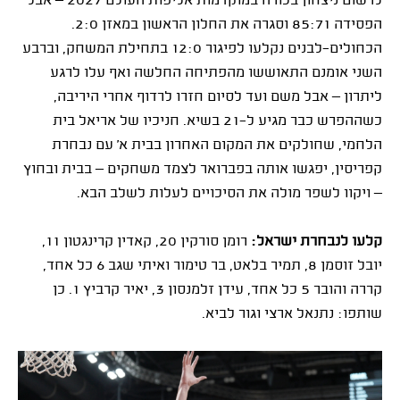
לרשום ניצחון בכורה במוקדמות אליפות העולם 2027 – אבל
הפסידה 85:71 וסגרה את החלון הראשון במאזן 2:0.
הכחולים־לבנים נקלעו לפיגור 12:0 בתחילת המשחק, וברבע
השני אומנם התאוששו מהפתיחה החלשה ואף עלו לרגע
ליתרון – אבל משם ועד לסיום חזרו לרדוף אחרי היריבה,
כשההפרש כבר מגיע ל־21 בשיא. חניכיו של אריאל בית
הלחמי, שחולקים את המקום האחרון בבית א' עם נבחרת
קפריסין, יפגשו אותה בפברואר לצמד משחקים – בבית ובחוץ
– ויקוו לשפר מולה את הסיכויים לעלות לשלב הבא.
קלעו לנבחרת ישראל:
רומן סורקין 20, קאדין קרינגטון 11,
יובל זוסמן 8, תמיר בלאט, בר טימור ואיתי שגב 6 כל אחד,
קררה והובר 5 כל אחד, עידן זלמנסון 3, יאיר קרביץ 1. כן
שותפו: נתנאל ארצי וגור לביא.