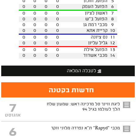
5
הפועל חולון
0
0
0
0
6
הפועל העמק
0
0
0
0
7
ראשון לציון
0
0
0
0
8
הפועל ב"ש
0
0
0
0
9
מכבי רמת גן
0
0
0
0
10
קריית אתא
0
0
0
0
11
נס ציונה
0
0
0
0
12
גליל עליון
0
0
0
0
13
הפועל אילת
0
0
0
0
14
מכבי אשדוד
0
0
0
0
לטבלה המלאה
חדשות בקטנה
7
ליגת ווינר סל מרכינה ראש: שמעון שלח
הלך לעולמו בגיל 94
אוגוסט
6
מכבי "Rapyd" ת"א נפרדה מלוני ווקר