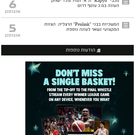
6
מכבי "Rapyd" ת"א: תמיר גולד ישחק
העונה במ.כ עוטף דרום
אוגוסט
5
המשכיות בבני "Penlink" הרצליה: הצוות
המקצועי נשאר לעונה נוספת
אוגוסט
הודעות נוספות