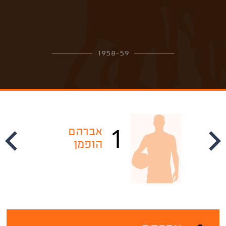
1958-59
1
אברהם
הופמן