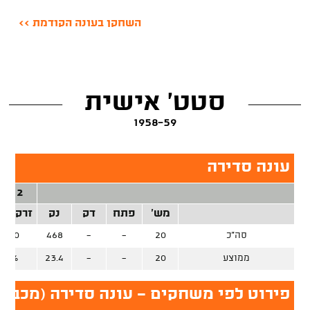
השחקן בעונה הקודמת >>
סטט' אישית
1958-59
עונה סדירה
2 נק'
מש'
פתח
דק
נק
זרק/קל
סה"כ
20
-
-
468
0/0
ממוצע
20
-
-
23.4
0%
פירוט לפי משחקים - עונה סדירה (מכבי 