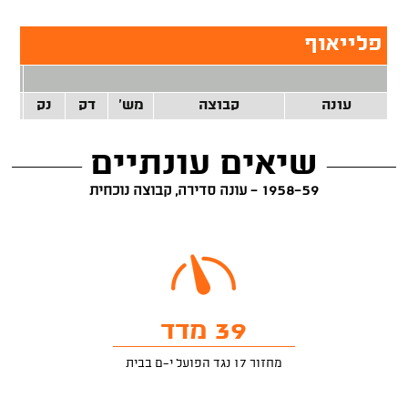
פלייאוף
2 נק
עונה
קבוצה
מש'
דק
נק
זרק
שיאים עונתיים
1958-59 - עונה סדירה, קבוצה נוכחית
39 מדד
מחזור 17 נגד הפועל י-ם בבית