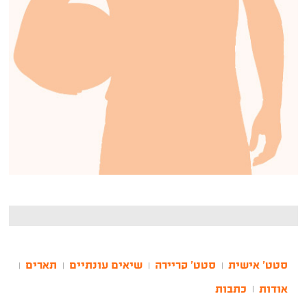
סטט' אישית
סטט' קריירה
שיאים עונתיים
תארים
|
|
|
|
אודות
כתבות
|