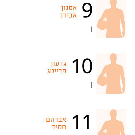
9
אמנון
אבידן
|
10
גדעון
פרייטג
|
11
אברהם
חסיד