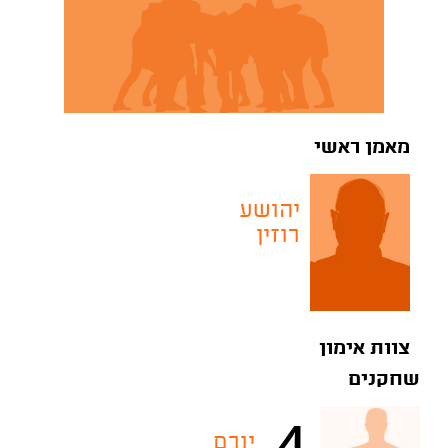
מאמן ראשי
יהושע
רוזין
צוות אימון
שחקנים
4
יורם