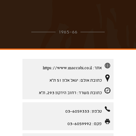
1965-66
אתר:
https://www.maccabi.co.il
כתובת אולם: יגאל אלון 51 ת''א
כתובת משרד: רחוב הירקון 293, ת''א
טלפון: 03-6059333
פקס: 03-6059992