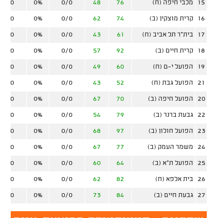
15
מכבי חיפה (ח)
76
48
0/0
0%
0/0
16
קרית מוצקין (ב)
74
62
0/0
0%
0/0
17
בית"ר תל אביב (ח)
61
43
0/0
0%
0/0
18
קרית חיים (ב)
92
57
0/0
0%
0/0
19
הפועל י-ם (ח)
60
49
0/0
0%
0/0
21
הפועל גבת (ח)
52
43
0/0
0%
0/0
20
הפועל חיפה (ב)
70
67
0/0
0%
0/0
22
גבעת ברנר (ב)
79
54
0/0
0%
0/0
23
הפועל חולון (ב)
97
68
0/0
0%
0/0
24
משמר העמק (ב)
77
67
0/0
0%
0/0
25
הפועל ת"א (ב)
64
60
0/0
0%
0/0
26
בית אלפא (ח)
82
62
0/0
0%
0/0
27
גבעת חיים (ב)
84
73
0/0
0%
0/0