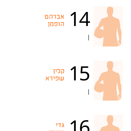
14
אברהם
הופמן
|
15
קלין
שפירא
|
16
גדי