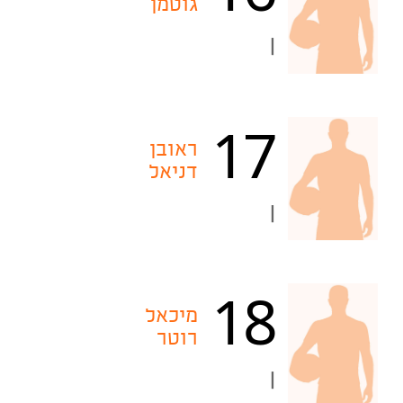
גוטמן
|
17
ראובן
דניאל
|
18
מיכאל
רוטר
|