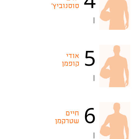
סוסנוביץ'
|
5
אודי
קופמן
|
6
חיים
שטרקמן
|