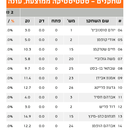
שחקנים - סטטיסטיקה ממוצעת, עונה סד
2 נק'
#
שם השחקן
מש'
פתח
דק
נק
%
/
זר
04
יורם סוסנוביץ'
1
0
0.0
3.0
0.0%
05
אודי קופמן
2
0
0.0
5.0
0.0%
06
חיים שטרקמן
15
0
0.0
10.3
0.0%
07
משה גולוביי
20
0
0.0
5.8
0.0%
08
שבתאי בן-בסט
25
0
0.0
9.7
0.0%
09
אמנון אבידן
23
0
0.0
11.4
0.0%
10
גדעון פרייטג
26
0
0.0
12.7
0.0%
11
אברהם חסיד
3
0
0.0
4.0
0.0%
12
דוד פריש
2
0
0.0
3.0
0.0%
13
תנחום כהן-מינץ
15
0
0.0
14.9
0.0%
14
אברהם הופמן
24
0
0.0
12.2
0.0%