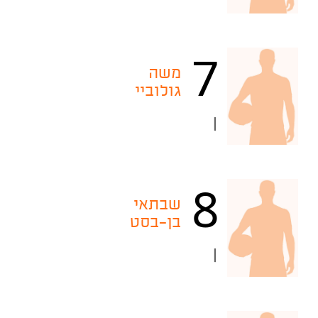
7
משה
גולוביי
|
8
שבתאי
בן-בסט
|