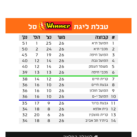
טבלת ליגת
סל
#
קבוצה
מש'
נצ'
הפ'
נק'
51
1
25
26
1
הפועל ת"א
50
2
24
26
2
מכבי ת"א
45
7
19
26
3
הפועל חיפה
40
12
14
26
4
הפועל גבת
40
12
14
26
5
משמר העמק
39
13
13
26
6
מכבי חיפה
38
14
12
26
7
קרית חיים
36
16
10
26
8
גבעת חיים
36
16
10
26
9
הפועל חולון
36
16
10
26
10
הפועל י-ם
35
17
9
26
11
גבעת ברנר
34
18
8
26
12
בית אלפא
32
20
6
26
13
קרית מוצקין
34
18
8
26
14
בית"ר תל אביב