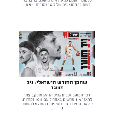
טלקום" העמק למאזן 0:4 מושלם בנובמבר,
ורשם בו ממוצעים של 10.3 נקודות ו־8.5 ...
שחקן החודש הישראלי: ניב
משגב
רכז הפועל גלבוע גליל הנהיג את קבוצתו
למאזן 1:4 מרשים באפריל עם 10.6 נקודות,
6.6 אסיסטים ו-1.8 חטיפות בממוצע למשחק,
בדרך ...