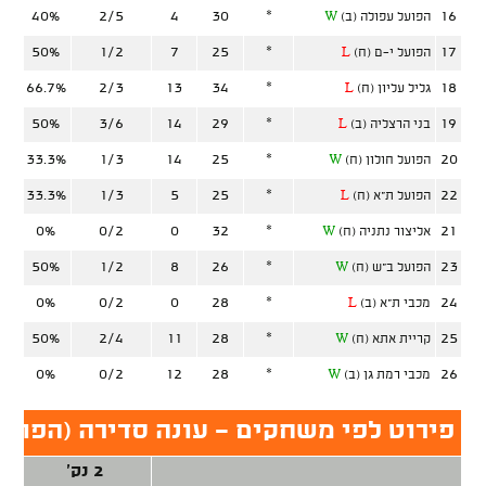
40%
2/5
4
30
*
16
הפועל עפולה (ב)
W
50%
1/2
7
25
*
17
הפועל י-ם (ח)
L
66.7%
2/3
13
34
*
18
גליל עליון (ח)
L
50%
3/6
14
29
*
19
בני הרצליה (ב)
L
33.3%
1/3
14
25
*
20
הפועל חולון (ח)
W
33.3%
1/3
5
25
*
22
הפועל ת"א (ח)
L
0%
0/2
0
32
*
21
אליצור נתניה (ח)
W
50%
1/2
8
26
*
23
הפועל ב"ש (ח)
W
0%
0/2
0
28
*
24
מכבי ת"א (ב)
L
50%
2/4
11
28
*
25
קריית אתא (ח)
W
0%
0/2
12
28
*
26
מכבי רמת גן (ב)
W
פירוט לפי משחקים - עונה סדירה (הפועל 
2 נק'