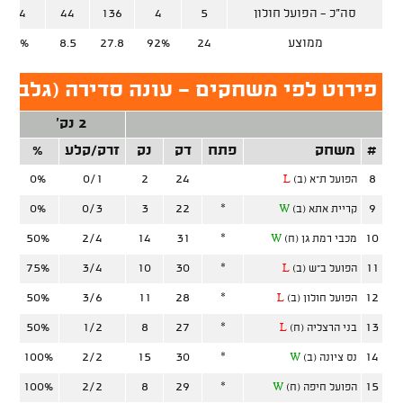
סה"כ - הפועל חולון
5
4
136
44
9/14
ממוצע
24
92%
27.8
8.5
48.6%
פירוט לפי משחקים - עונה סדירה (גלבוע 
2 נק'
#
משחק
פתח
דק
נק
זרק/קלע
%
זר
0%
0/1
2
24
8
הפועל ת"א (ב)
L
0%
0/3
3
22
*
9
קריית אתא (ב)
W
50%
2/4
14
31
*
10
מכבי רמת גן (ח)
W
75%
3/4
10
30
*
11
הפועל ב"ש (ב)
L
50%
3/6
11
28
*
12
הפועל חולון (ב)
L
50%
1/2
8
27
*
13
בני הרצליה (ח)
L
100%
2/2
15
30
*
14
נס ציונה (ב)
W
100%
2/2
8
29
*
15
הפועל חיפה (ח)
W