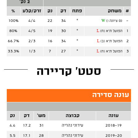
2 נק'
#
משחק
פתח
דק
נק
זרק/קלע
%
זר
100%
4/4
22
34
*
-
נס ציונה ()
W
80%
4/5
19
30
*
1
הפועל ת"א (ח)
L
66.7%
2/3
16
34
*
2
הפועל ת"א (ב)
L
33.3%
1/3
7
27
*
3
הפועל ת"א (ח)
L
סטט' קריירה
עונה סדירה
עונה
קבוצה
מש'
דק
נק
זר
2018-19
עירוני נהריה
31
17.2
4.4
2019-20
עירוני נהריה
28
17.1
5.5