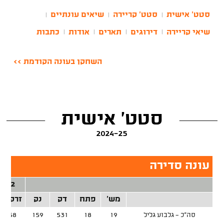
סטט' אישית
סטט' קריירה
שיאים עונתיים
|
|
|
שיאי קריירה
דירוגים
תארים
אודות
כתבות
|
|
|
|
השחקן בעונה הקודמת >>
סטט' אישית
2024-25
עונה סדירה
2 נק'
מש'
פתח
דק
נק
זרק/קל
סה"כ - גלבוע גליל
19
18
531
159
26/58