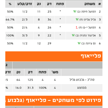
#
משחק
פתח
דק
נק
זרק/קלע
%
זר
50%
1/2
11
25
*
2
הפועל חיפה (ב)
W
66.7%
2/3
8
34
*
3
גליל עליון (ח)
W
50%
2/4
4
26
*
4
הפועל י-ם (ח)
L
100%
3/3
9
22
*
5
אליצור נתניה (ב)
W
50%
1/2
12
29
6
נס ציונה (ב)
W
פלייאוף
2 נק'
מש'
פתח
דק
נק
זרק/קל
סה"כ - גלבוע גליל
4
4
125
64
11/15
ממוצע
4
100%
31.3
16.0
73.3%
פירוט לפי משחקים - פלייאוף (גלבוע גלי