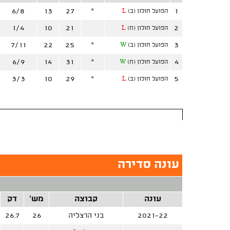
6/8
13
27
*
1
הפועל חולון (ב)
L
1/4
10
21
2
הפועל חולון (ח)
L
7/11
22
25
*
3
הפועל חולון (ב)
W
6/9
14
31
*
4
הפועל חולון (ח)
W
3/3
10
29
*
5
הפועל חולון (ב)
L
עונה סדירה
עונה
קבוצה
מש'
דק
2021-22
בני הרצליה
26
26.7