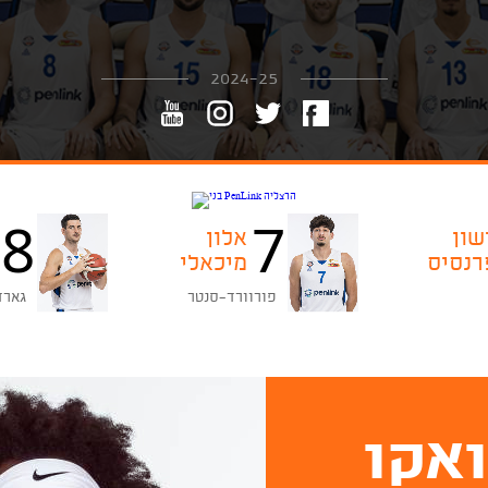
2024-25
8
7
שון
אלון
רנסיס
מיכאלי
פורוורד-סנטר
גארד
ואקו