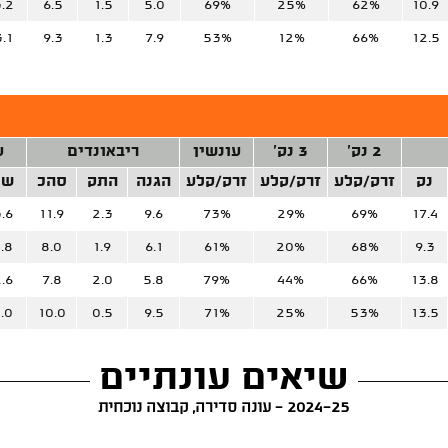
.2
6.5
1.5
5.0
69%
25%
62%
10.9
3.1
9.3
1.3
7.9
53%
12%
66%
12.5
2 נק'
3 נק'
עונשין
ריבאונדים
ע
נק
זרק/קלע
זרק/קלע
זרק/קלע
הגנה
התק
סהכ
של
.6
11.9
2.3
9.6
73%
29%
69%
17.4
.8
8.0
1.9
6.1
61%
20%
68%
9.3
.6
7.8
2.0
5.8
79%
44%
66%
13.8
.0
10.0
0.5
9.5
71%
25%
53%
13.5
שיאים עונתיים
2024-25 - עונה סדירה, קבוצה נוכחית