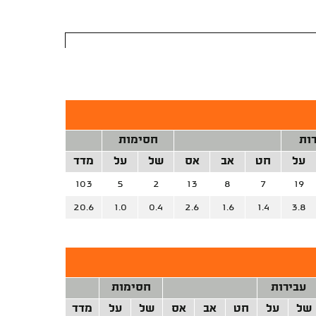
ות
חסימות
על
חט
אב
אס
של
על
מדד
103
5
2
13
8
7
19
20.6
1.0
0.4
2.6
1.6
1.4
3.8
עבירות
חסימות
של
על
חט
אב
אס
של
על
מדד