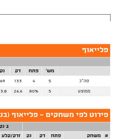
פלייאוף
מש'
פתח
דק
נק
סה"כ
5
4
133
69
ממוצע
5
80%
26.6
13.8
פירוט לפי משחקים - פלייאוף (בני
2 נק'
#
משחק
פתח
דק
נק
זרק/קלע