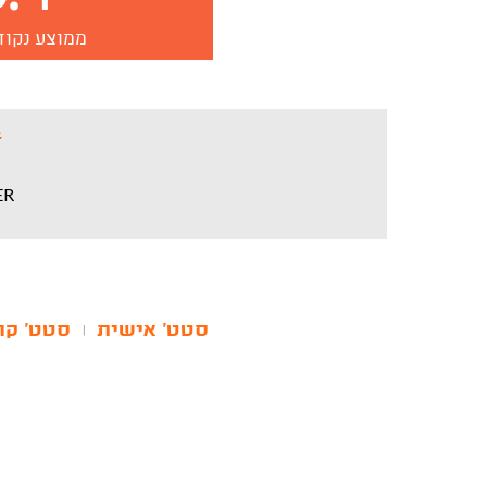
ממוצע נקוד
ER
סטט' אישית
סטט' קר
|