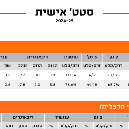
סטט' אישית
2024-25
2 נק'
3 נק'
עונשין
ריבאונדים
עביר
זרק/קלע
זרק/קלע
זרק/קלע
הגנה
התק
סהכ
של
13
39
10
29
11/14
4/9
23/35
2.6
7.8
2.0
5.8
78.6%
44.4%
65.7%
 הרצליה)
3 נק'
עונשין
ריבאונדים
%
זרק/קלע
%
זרק/קלע
%
הגנה
התק
סהכ