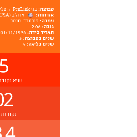
קבוצה:
בני PenLink הרצליה
אזרחות:
ארה''ב (USA)
עמדה:
פורוורד-סנטר
גובה:
2.06
תאריך לידה:
01/11/1996
שנים בקבוצה:
3
שנים בליגה:
4
5
שיא נקודו
02
נקודות 
.4