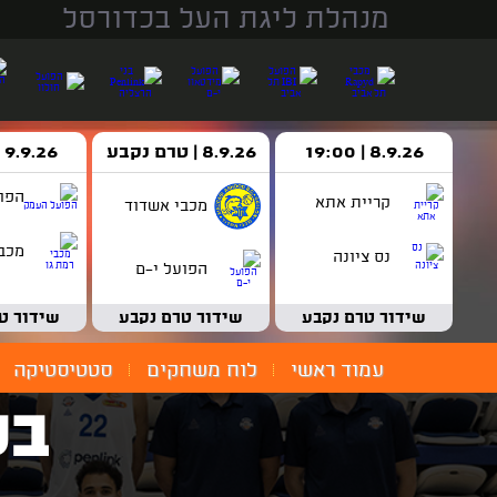
מנהלת ליגת העל בכדורסל
8.9.26 | 19:00
8.9.26 | טרם נקבע
9.9.26 | 18:30
הפו
קריית אתא
מכבי אשדוד
מכבי
נס ציונה
הפועל י-ם
שידור טרם נקבע
שידור טרם נקבע
שידור ט
עמוד ראשי
לוח משחקים
סטטיסטיקה
בני nLink