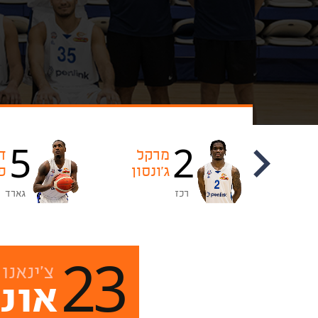
5
2
ירדן
מרקל
ד
לזר
ג'ונסון
פ
רכז
גארד
23
צ'ינאנו
אונ