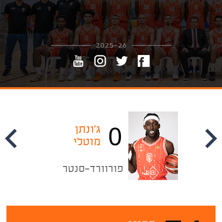
2025-26
0
ג'ונתן
מוטלי
פורוורד-סנטר