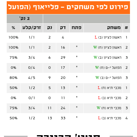
פירוט לפי משחקים - פלייאוף (הפועל ת"
2 נק'
#
משחק
פתח
דק
נק
זרק/קלע
%
זר
100%
1/1
2
4
1
ראשון לציון (ב)
L
100%
1/1
2
16
*
2
ראשון לציון (ח)
W
75%
3/4
6
29
*
3
ראשון לציון (ב)
W
0%
0/4
0
17
*
2
הפועל י-ם (ח)
W
80%
4/5
9
20
*
3
הפועל י-ם (ב)
W
50%
1/2
5
13
*
1
מכבי ת"א (ח)
L
0%
0/1
0
11
*
2
מכבי ת"א (ב)
L
75%
3/4
11
24
*
3
מכבי ת"א (ח)
W
50%
1/2
13
33
*
4
מכבי ת"א (ב)
L