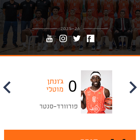
2025-26
0
ג'ונתן
מוטלי
פורוורד-סנטר