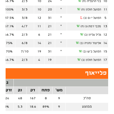
66.7%
2/3
10
24
*
10
בני הרצליה (ח)
W
100%
3/3
10
20
*
11
הפועל חולון (ח)
W
37.5%
3/8
12
31
*
5
הפועל י-ם (ב)
L
57.1%
4/7
11
21
*
13
מכבי רמת גן (ח)
W
66.7%
2/3
6
21
*
12
גליל עליון (ב)
W
75%
6/8
14
21
*
14
אליצור נתניה (ב)
W
70%
7/10
19
31
*
15
הפועל ב"ש (ב)
W
66.7%
2/3
4
19
17
הפועל חולון (ב)
W
פלייאוף
2 נק'
מש'
פתח
דק
נק
זרק/קל
סה"כ
9
8
167
48
14/24
ממוצע
9
89%
18.6
5.3
58.3%