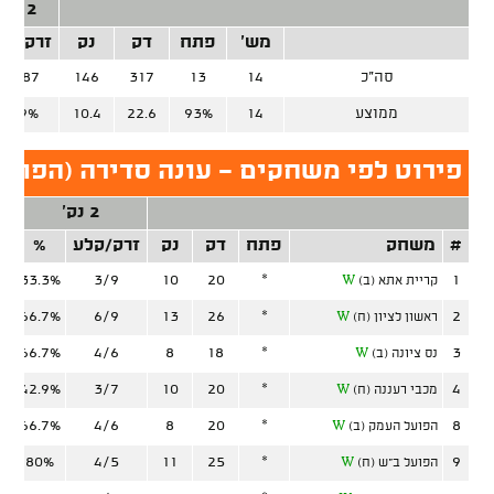
2 נק'
מש'
פתח
דק
נק
זרק/קל
סה"כ
14
13
317
146
53/87
ממוצע
14
93%
22.6
10.4
60.9%
פירוט לפי משחקים - עונה סדירה (הפועל
2 נק'
#
משחק
פתח
דק
נק
זרק/קלע
%
ז
33.3%
3/9
10
20
*
1
קריית אתא (ב)
W
66.7%
6/9
13
26
*
2
ראשון לציון (ח)
W
66.7%
4/6
8
18
*
3
נס ציונה (ב)
W
42.9%
3/7
10
20
*
4
מכבי רעננה (ח)
W
66.7%
4/6
8
20
*
8
הפועל העמק (ב)
W
80%
4/5
11
25
*
9
הפועל ב"ש (ח)
W