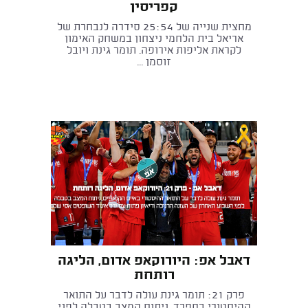
קפריסין
מחצית שנייה של 25:54 סידרה לנבחרת של
אריאל בית הלחמי ניצחון במשחק האימון
לקראת אליפות אירופה. תומר גינת ויובל
זוסמן ...
דאבל אפ: היורוקאפ אדום, הליגה
רותחת
פרק 21: תומר גינת עולה לדבר על התואר
ההיסטורי בספרד, ניתוח המצב בטבלה לפני