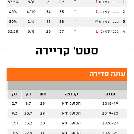
37.5%
3/8
6
29
*
1
מכבי ת"א (ח)
L
40%
4/10
34
35
*
2
מכבי ת"א (ב)
L
50%
2/4
11
38
*
3
מכבי ת"א (ח)
W
62.5%
5/8
26
37
*
4
מכבי ת"א (ב)
L
סטט' קריירה
עונה סדירה
2 נק
עונה
קבוצה
מש'
דק
נק
זרק
2018-19
הפועל ת"א
29
9.7
2.7
%
2019-20
הפועל ת"א
29
23.7
9.3
%
2020-21
הפועל ת"א
30
33.2
17.1
%
2024-25
הפועל ת"א
11
22.9
10.9
%