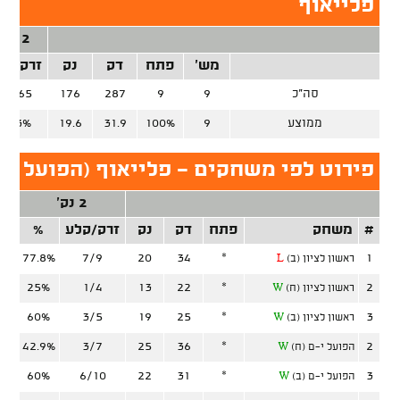
פלייאוף
2 נק'
מש'
פתח
דק
נק
זרק/קל
סה"כ
9
9
287
176
34/65
ממוצע
9
100%
31.9
19.6
52.3%
פירוט לפי משחקים - פלייאוף (הפועל ת"
2 נק'
#
משחק
פתח
דק
נק
זרק/קלע
%
זר
77.8%
7/9
20
34
*
1
ראשון לציון (ב)
L
25%
1/4
13
22
*
2
ראשון לציון (ח)
W
60%
3/5
19
25
*
3
ראשון לציון (ב)
W
42.9%
3/7
25
36
*
2
הפועל י-ם (ח)
W
60%
6/10
22
31
*
3
הפועל י-ם (ב)
W