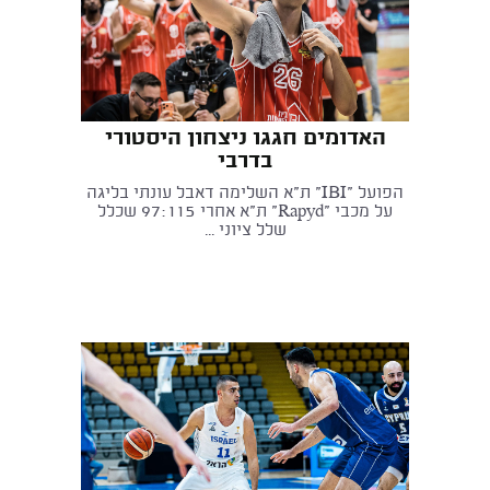
האדומים חגגו ניצחון היסטורי
בדרבי
הפועל "IBI" ת"א השלימה דאבל עונתי בליגה
על מכבי "Rapyd" ת"א אחרי 97:115 שכלל
שלל ציוני ...