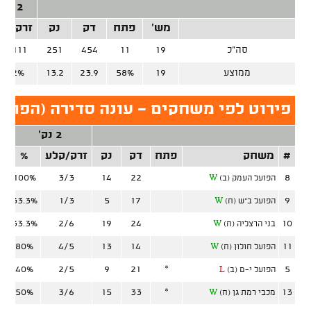
2 נק'
מש'
פתח
דק
נק
זרק/קל
סה"כ
19
11
454
251
58/111
ממוצע
19
58%
23.9
13.2
52.2%
פירוט לפי משחקים - עונה סדירה (הפועל
2 נק'
#
משחק
פתח
דק
נק
זרק/קלע
%
ז
100%
3/3
14
22
8
הפועל העמק (ב)
W
33.3%
1/3
5
17
9
הפועל ב"ש (ח)
W
33.3%
2/6
19
24
10
בני הרצליה (ח)
W
80%
4/5
13
14
11
הפועל חולון (ח)
W
40%
2/5
9
21
*
5
הפועל י-ם (ב)
L
50%
3/6
15
33
*
13
מכבי רמת גן (ח)
W