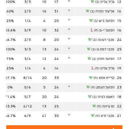
100%
3/3
10
17
*
12
גליל עליון (ב)
W
40%
2/5
16
31
*
14
אליצור נתניה (ב)
W
25%
1/4
4
20
*
15
הפועל ב"ש (ב)
W
55.6%
5/9
10
32
*
16
הפועל י-ם (ח)
L
66.7%
2/3
8
20
*
24
מכבי רעננה (ב)
W
100%
3/3
13
24
*
25
מכבי רמת גן (ב)
W
75%
3/4
12
24
*
17
הפועל חולון (ב)
W
25%
1/4
4
14
19
גליל עליון (ח)
L
57.1%
8/14
20
33
26
קריית אתא (ח)
W
0%
0/6
5
24
*
23
הפועל העמק (ח)
W
71.4%
5/7
20
24
18
ראשון לציון (ב)
W
33.3%
4/12
13
25
22
נס ציונה (ח)
W
66.7%
6/9
41
35
*
21
מכבי ת"א (ח)
W