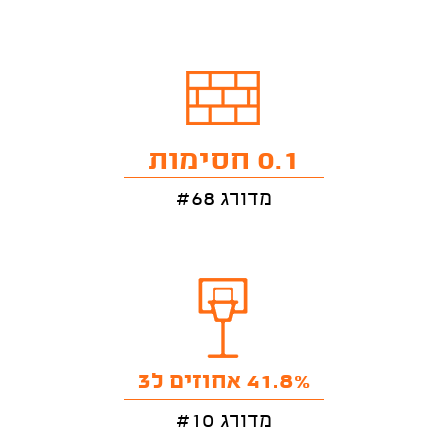
0.1 חסימות
מדורג #68
41.8% אחוזים ל3
מדורג #10