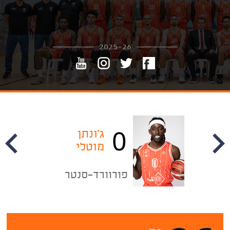
2025-26
0
ג'ונתן
מוטלי
פורוורד-סנטר