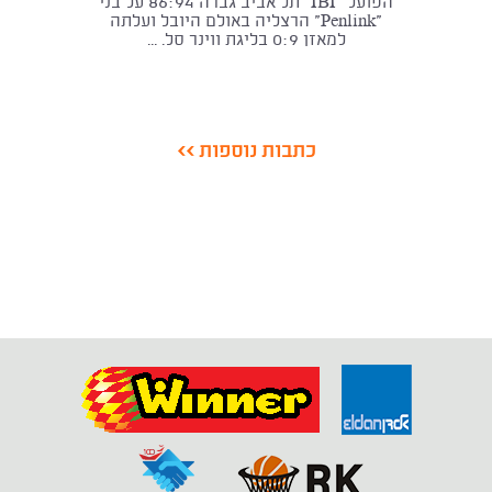
הפועל "IBI" תל אביב גברה 86:94 על בני
"Penlink" הרצליה באולם היובל ועלתה
למאזן 0:9 בליגת ווינר סל. ...
כתבות נוספות >>