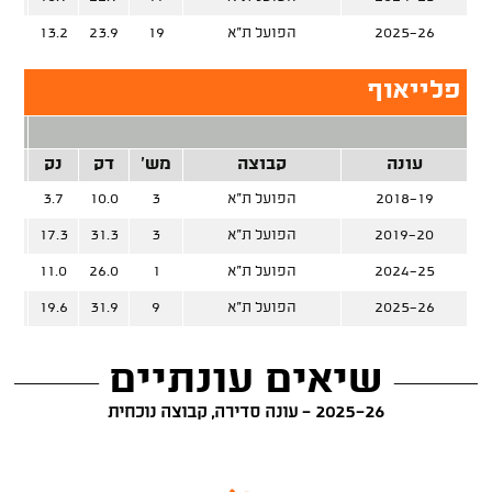
2025-26
הפועל ת"א
19
23.9
13.2
%
פלייאוף
2 נק
עונה
קבוצה
מש'
דק
נק
זרק
2018-19
הפועל ת"א
3
10.0
3.7
%
2019-20
הפועל ת"א
3
31.3
17.3
%
2024-25
הפועל ת"א
1
26.0
11.0
%
2025-26
הפועל ת"א
9
31.9
19.6
%
שיאים עונתיים
2025-26 - עונה סדירה, קבוצה נוכחית