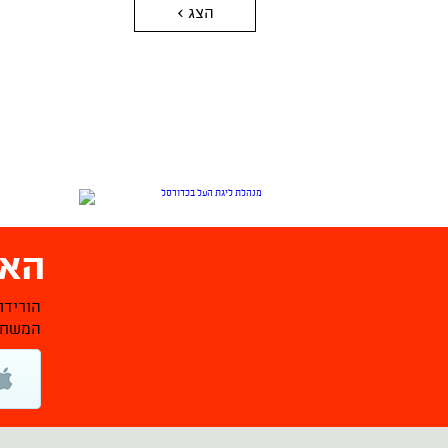
הצג >
האפ
הורידו
המשחקי