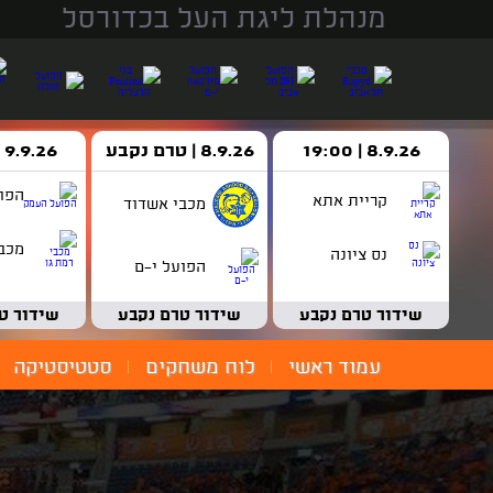
מנהלת ליגת העל בכדורסל
8.9.26 | 19:00
8.9.26 | טרם נקבע
9.9.26 | 18:30
הפו
קריית אתא
מכבי אשדוד
מכבי
נס ציונה
הפועל י-ם
שידור טרם נקבע
שידור טרם נקבע
שידור ט
עמוד ראשי
לוח משחקים
סטטיסטיקה