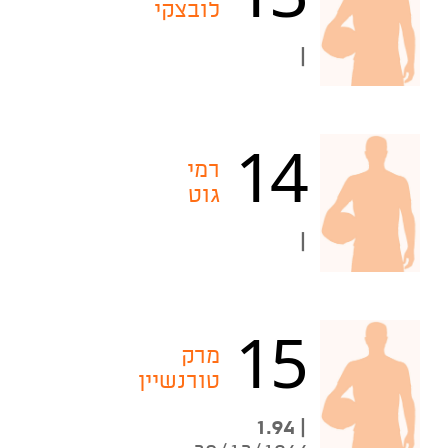
לובצקי
|
14
רמי
גוט
|
15
מרק
טורנשיין
| 1.94