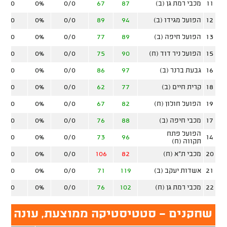
11
מכבי רמת גן (ב)
87
67
0/0
0%
0/0
12
הפועל מגידו (ב)
94
89
0/0
0%
0/0
13
הפועל חיפה (ב)
89
77
0/0
0%
0/0
15
הפועל ניר דוד (ח)
90
75
0/0
0%
0/0
16
גבעת ברנר (ב)
97
86
0/0
0%
0/0
18
קרית חיים (ב)
77
62
0/0
0%
0/0
19
הפועל חולון (ח)
82
67
0/0
0%
0/0
17
מכבי חיפה (ב)
88
76
0/0
0%
0/0
הפועל פתח
0/0
0%
0/0
73
96
14
תקווה (ח)
20
מכבי ת"א (ח)
82
106
0/0
0%
0/0
21
אשדות יעקב (ב)
119
71
0/0
0%
0/0
22
מכבי רמת גן (ח)
102
76
0/0
0%
0/0
שחקנים - סטטיסטיקה ממוצעת, עונה סד