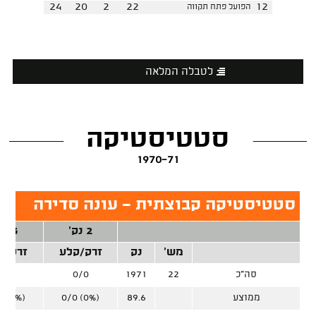
24
20
2
22
12
הפועל פתח תקווה
לטבלה המלאה
סטטיסטיקה
1970-71
סטטיסטיקה קבוצתית - עונה סדירה
2 נק'
3 נק'
מש'
נק
זרק/קלע
זרק/ק
סה"כ
22
1971
0/0
0/0
ממוצע
89.6
0/0 (0%)
0 (0%)