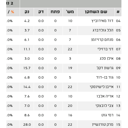
2 נק'
#
שם השחקן
מש'
פתח
דק
נק
%
/
זר
04
דוד מאירוביץ
10
0
0.0
4.2
0.0%
05
הלל גולדברג
7
0
0.0
3.7
0.0%
06
מנחם קרויזמן
7
0
0.0
6.1
0.0%
07
דני ברזילי
22
0
0.0
11.1
0.0%
08
אילן פלג
3
0
0.0
3.0
0.0%
09
גרשון דקל
19
0
0.0
15.7
0.0%
10
גור בן-דוד
5
0
0.0
4.8
0.0%
11
אייבן לישינסקי
22
0
0.0
14.4
0.0%
12
אריה אלבו
10
0
0.0
7.6
0.0%
13
צבי לובצקי
20
0
0.0
7.0
0.0%
14
רמי גוט
16
0
0.0
8.6
0.0%
15
מרק טורנשיין
22
0
0.0
28.0
0.0%