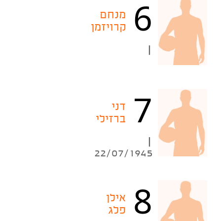
6
מנחם
קרויזמן
|
7
דני
ברזילי
|
22/07/1945
8
אילן
פלג