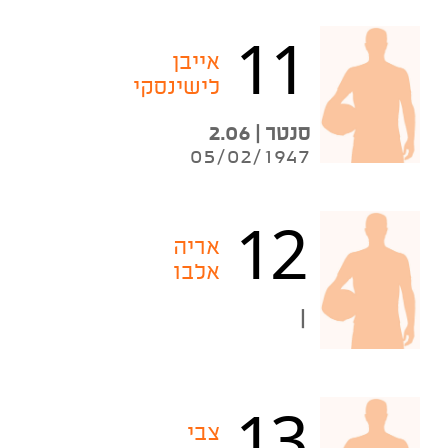
11
אייבן
לישינסקי
סנטר | 2.06
05/02/1947
12
אריה
אלבו
|
13
צבי