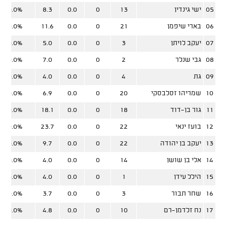
05
ישי גינדין
13
0
0.0
8.3
0.0%
06
בארי שיפמן
21
0
0.0
11.6
0.0%
07
יעקב לויתן
3
0
0.0
5.0
0.0%
08
גבי שנלר
2
0
0.0
7.0
0.0%
09
גת
4
0
0.0
4.0
0.0%
10
שמריהו זסלבסקי
20
0
0.0
6.9
0.0%
11
גור בן-דוד
18
0
0.0
18.1
0.0%
12
בועז ינאי
22
0
0.0
23.7
0.0%
13
יעקב בן יהודה
22
0
0.0
9.7
0.0%
14
אלי בן שושן
14
0
0.0
4.0
0.0%
15
הילל עידן
1
0
0.0
4.0
0.0%
16
שחר תבור
3
0
0.0
3.7
0.0%
17
נח זלדמן-רם
10
0
0.0
4.8
0.0%