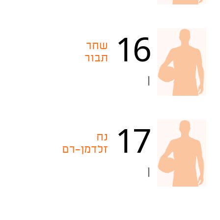
16
שחר
תבור
|
17
נח
זלדמן-רם
|