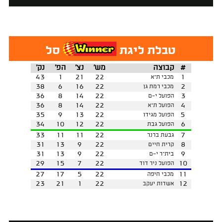
טבלת ליגת
סל
#
קבוצה
מש'
נצ'
הפ'
נק'
43
1
21
22
1
מכבי ת"א
38
6
16
22
2
מכבי רמת גן
36
8
14
22
3
הפועל י-ם
36
8
14
22
4
הפועל ת"א
35
9
13
22
5
הפועל מגידו
34
10
12
22
6
הפועל גבת
33
11
11
22
7
גבעת ברנר
31
13
9
22
8
קרית חיים
31
13
9
22
9
בית"ר י-ם
29
15
7
22
10
הפועל ניר דוד
27
17
5
22
11
מכבי חיפה
23
21
1
22
12
אשדות יעקב