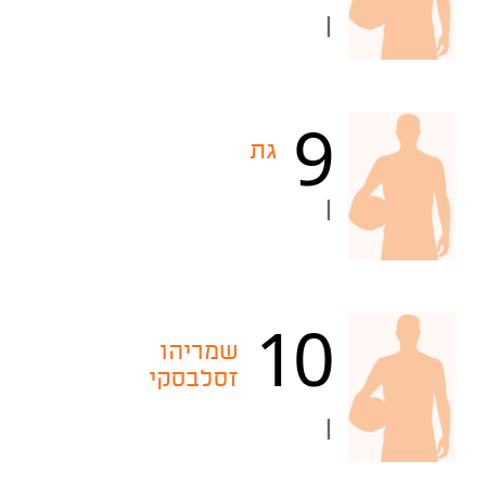
|
9
גת
|
10
שמריהו
זסלבסקי
|