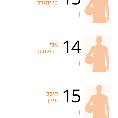
בן יהודה
|
14
אלי
בן שושן
|
15
הילל
עידן
|