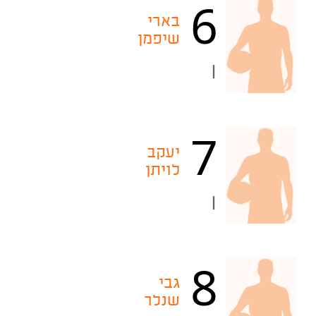
6
בארי
שיפמן
|
7
יעקב
לויתן
|
8
גבי
שנלר