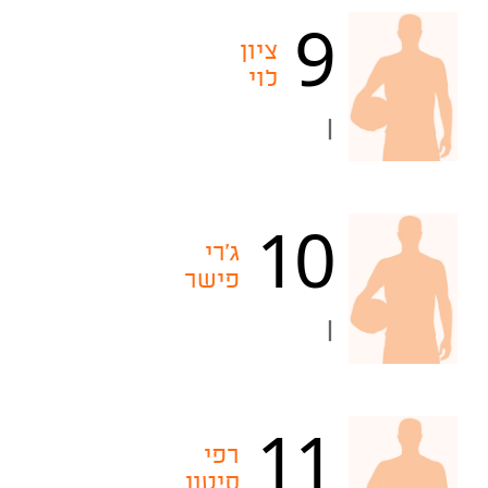
9
ציון
לוי
|
10
ג'רי
פישר
|
11
רפי
סיטון