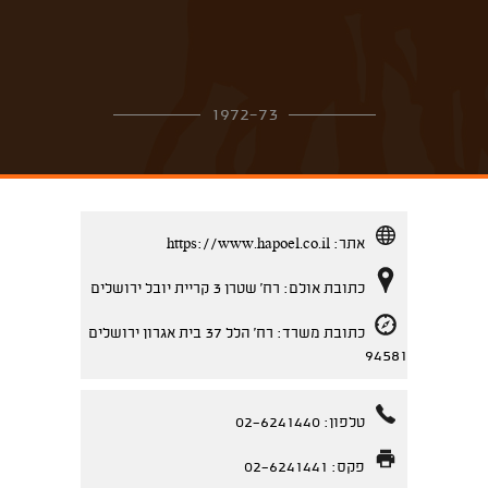
1972-73
אתר:
https://www.hapoel.co.il
כתובת אולם: רח' שטרן 3 קריית יובל ירושלים
כתובת משרד: רח' הלל 37 בית אגרון ירושלים
94581
טלפון: 02-6241440
פקס: 02-6241441