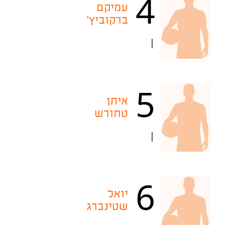
4
עמיקם
ברקוביץ'
|
5
איתן
טחורש
|
6
יואל
שטינברג