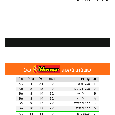
מקומות ישיבה: 2500
טבלת ליגת
סל
#
קבוצה
מש'
נצ'
הפ'
נק'
43
1
21
22
1
מכבי ת"א
38
6
16
22
2
מכבי רמת גן
36
8
14
22
3
הפועל י-ם
36
8
14
22
4
הפועל ת"א
35
9
13
22
5
הפועל מגידו
34
10
12
22
6
הפועל גבת
33
11
11
22
7
גבעת ברנר