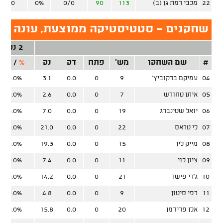
22
מכבי רמת גן (ב)
113
90
0/0
0%
0/0
שחקנים - סטטיסטיקה ממוצעת, עונה סד
2 נק'
#
שם השחקן
מש'
פתח
דק
נק
%
/
זר
04
עמיקם ברקוביץ'
9
0
0.0
3.1
0.0%
05
איתן טחורש
7
0
0.0
2.6
0.0%
06
יואל שטינברג
19
0
0.0
7.0
0.0%
07
לי טראס
22
0
0.0
21.0
0.0%
08
מייק לין
15
0
0.0
19.3
0.0%
09
ציון לוי
11
0
0.0
7.4
0.0%
10
ג'רי פישר
21
0
0.0
14.2
0.0%
11
רפי סיטון
9
0
0.0
4.8
0.0%
12
אלן פרידמן
20
0
0.0
15.8
0.0%