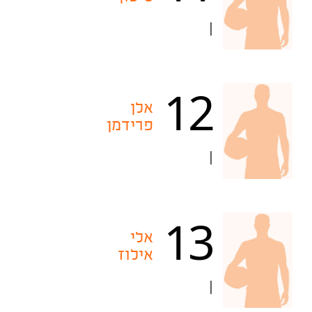
|
12
אלן
פרידמן
|
13
אלי
אילוז
|