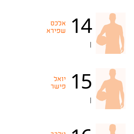
14
אלכס
שפירא
|
15
יואל
פישר
|