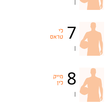
|
7
לי
טראס
|
8
מייק
לין
|