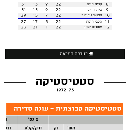
31
13
9
22
8
קרית חיים
31
13
9
22
9
בית"ר י-ם
29
15
7
22
10
הפועל ניר דוד
27
17
5
22
11
מכבי חיפה
23
21
1
22
12
אשדות יעקב
לטבלה המלאה
סטטיסטיקה
1972-73
סטטיסטיקה קבוצתית - עונה סדירה
2 נק'
3 נק'
מש'
נק
זרק/קלע
זרק/ק