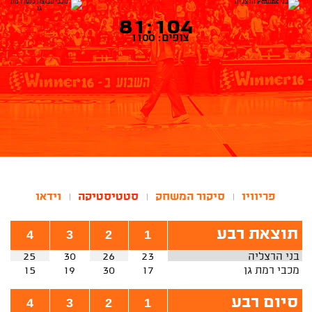
81:104
צופים: 1100
פריוויו
סיקור המשחק
סטטיסטיקה
וידאו
|
|
|
תוצאת רבע
4
3
2
1
בני הרצליה
23
26
30
25
מכבי רמת גן
17
30
19
15
סיום רבע
4
3
2
1