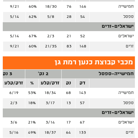
חמישייה
146
76
18/30
60%
9/21
%
ספסל
54
28
5/8
62%
5/14
%
ישראלים-זרים
ישראלים
52
21
2/3
67%
5/14
%
זרים
148
83
21/35
60%
9/21
%
מכבי קבוצת כנען רמת גן
חמישייה-ספסל
2 נק'
3 נק'
דק
נק
זרק/קלע
%
זרק/קלע
חמישייה
143
68
18/34
53%
6/19
ספסל
57
13
3/17
18%
2/3
ישראלים-זרים
ישראלים
67
17
3/14
21%
3/6
זרים
133
64
18/37
49%
5/16