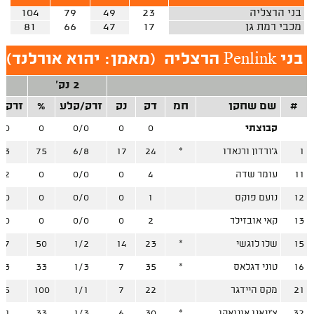
בני הרצליה
23
49
79
104
מכבי רמת גן
17
47
66
81
בני Penlink הרצליה
(
מאמן: יהוא אורלנד
)
2 נק'
3
#
שם שחקן
חמ
דק
נק
זרק/קלע
%
זרק/
קבוצתי
0
0
0/0
0
/0
1
ג'ורדון ורנאדו
*
24
17
6/8
75
/3
11
עומר שדה
4
0
0/0
0
/2
12
נועם פוקס
1
0
0/0
0
/0
13
קאי אובזילר
2
0
0/0
0
/0
15
שלו לוגשי
*
23
14
1/2
50
/7
16
טוני דגלאס
*
35
7
1/3
33
/3
21
מקס היידגר
22
7
1/1
100
/5
32
צ'ינאנו אונואקו
*
30
6
1/3
33
/1