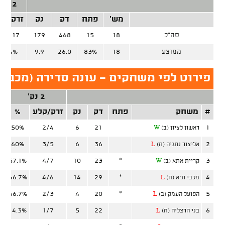
2 נק'
מש'
פתח
דק
נק
זרק/קל
סה"כ
18
15
468
179
66/117
ממוצע
18
83%
26.0
9.9
56.4%
פירוט לפי משחקים - עונה סדירה (מכבי ר
2 נק'
#
משחק
פתח
דק
נק
זרק/קלע
%
ז
50%
2/4
6
21
1
ראשון לציון (ב)
W
60%
3/5
6
36
2
אליצור נתניה (ח)
L
57.1%
4/7
10
23
*
3
קריית אתא (ב)
W
66.7%
4/6
14
29
*
4
מכבי ת"א (ח)
L
66.7%
2/3
4
20
*
5
הפועל העמק (ב)
L
14.3%
1/7
5
22
6
בני הרצליה (ח)
L