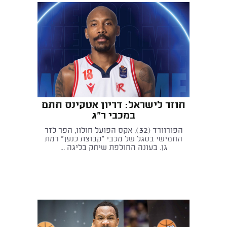
חוזר לישראל: דריון אטקינס חתם
במכבי ר"ג
הפורוורד (32), אקס הפועל חולון, הפך לזר
החמישי בסגל של מכבי "קבוצת כנען" רמת
גן. בעונה החולפת שיחק בליגה ...