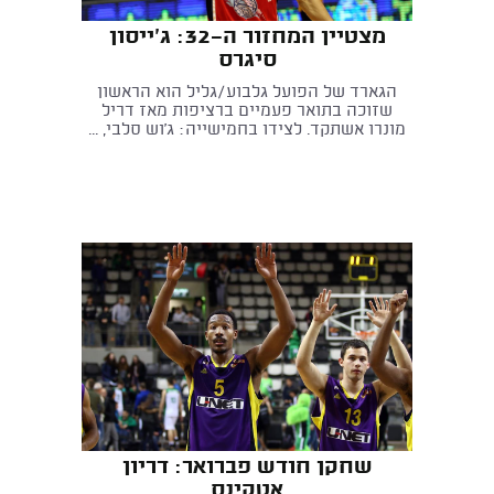
מצטיין המחזור ה-32: ג'ייסון
סיגרס
הגארד של הפועל גלבוע/גליל הוא הראשון
שזוכה בתואר פעמיים ברציפות מאז דריל
מונרו אשתקד. לצידו בחמישייה: ג'וש סלבי, ...
שחקן חודש פברואר: דריון
אטקינס