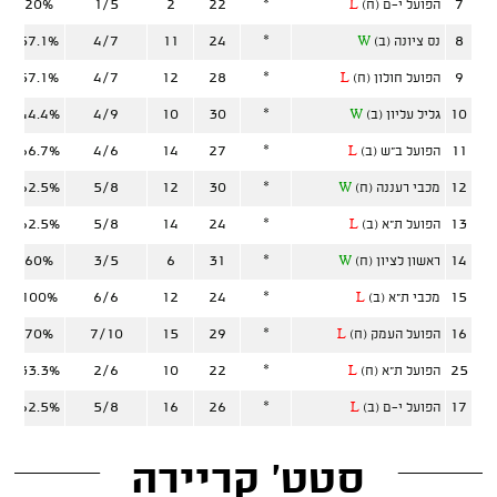
20%
1/5
2
22
*
7
הפועל י-ם (ח)
L
57.1%
4/7
11
24
*
8
נס ציונה (ב)
W
57.1%
4/7
12
28
*
9
הפועל חולון (ח)
L
44.4%
4/9
10
30
*
10
גליל עליון (ב)
W
66.7%
4/6
14
27
*
11
הפועל ב"ש (ב)
L
62.5%
5/8
12
30
*
12
מכבי רעננה (ח)
W
62.5%
5/8
14
24
*
13
הפועל ת"א (ב)
L
60%
3/5
6
31
*
14
ראשון לציון (ח)
W
100%
6/6
12
24
*
15
מכבי ת"א (ב)
L
70%
7/10
15
29
*
16
הפועל העמק (ח)
L
33.3%
2/6
10
22
*
25
הפועל ת"א (ח)
L
62.5%
5/8
16
26
*
17
הפועל י-ם (ב)
L
סטט' קריירה