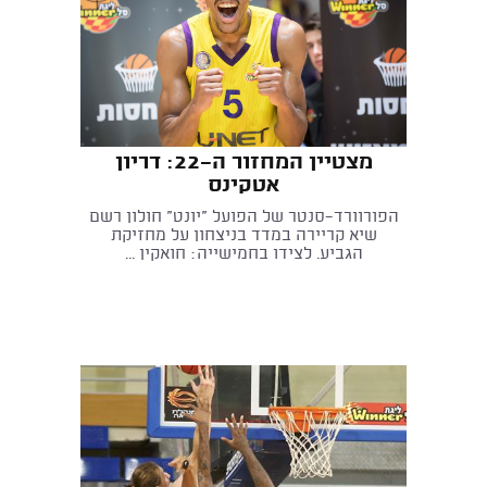
מצטיין המחזור ה-22: דריון
אטקינס
הפורוורד-סנטר של הפועל "יונט" חולון רשם
שיא קריירה במדד בניצחון על מחזיקת
הגביע. לצידו בחמישייה: חואקין ...