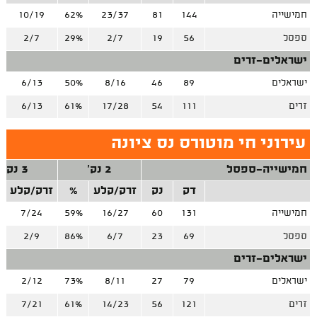
חמישייה
144
81
23/37
62%
10/19
ספסל
56
19
2/7
29%
2/7
ישראלים-זרים
ישראלים
89
46
8/16
50%
6/13
זרים
111
54
17/28
61%
6/13
עירוני חי מוטורס נס ציונה
חמישייה-ספסל
2 נק'
3 נק'
דק
נק
זרק/קלע
%
זרק/קלע
חמישייה
131
60
16/27
59%
7/24
ספסל
69
23
6/7
86%
2/9
ישראלים-זרים
ישראלים
79
27
8/11
73%
2/12
זרים
121
56
14/23
61%
7/21