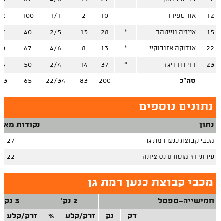
12
אור טפירו
10
2
1/1
100
/2
15
אייזיה ווייטהד
*
28
13
2/5
40
/7
22
אודוקה אזובוקיי
*
13
8
4/6
67
/0
23
דזי רודריגז
*
37
14
2/4
50
/6
סה"כ
200
83
22/34
65
33
נתונים נוספים
נתון
נקודות מאיב
מכבי קבוצת כנען רמת גן
27
עירוני חי מוטורס נס ציונה
22
מכבי קבוצת כנען רמת גן
חמישייה-ספסל
2 נק'
3 נק'
דק
נק
זרק/קלע
%
זרק/קלע