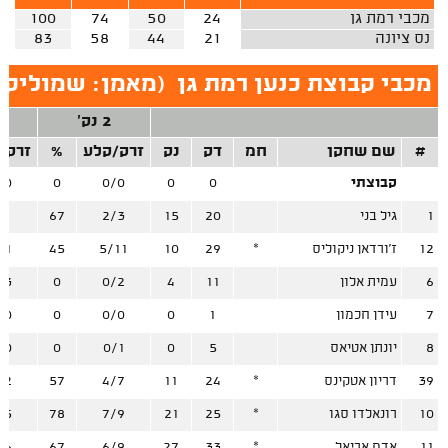
מכבי רמת גן
24
50
74
100
נס ציונה
21
44
58
83
מכבי קבוצת כנען רמת גן
(
מאמן: שמוליק 
2 נק'
#
שם שחקן
חמ
דק
נק
זרק/קלע
%
זרק/
קבוצתי
0
0
0/0
0
/0
1
גיל בני
20
15
2/3
67
/1
12
ז'ורדאן ניקוליס
*
29
10
5/11
45
/1
6
עמית אלון
11
4
0/2
0
/3
7
עידן חכמון
1
0
0/0
0
/0
8
יונתן אטיאס
5
0
0/1
0
/0
39
דריון אטקינס
*
24
11
4/7
57
/2
10
רונאלדו סגו
*
25
21
7/9
78
/5
11
אדם אריאל
*
33
27
6/9
67
/6