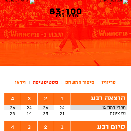
83:100
צופים: 850
פריוויו
סיקור המשחק
סטטיסטיקה
וידאו
|
|
|
תוצאת רבע
4
3
2
1
מכבי רמת גן
24
26
24
26
נס ציונה
21
23
14
25
סיום רבע
4
3
2
1