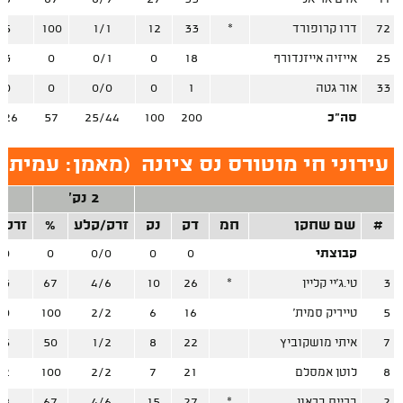
72
דרו קרופורד
*
33
12
1/1
100
/5
25
אייזיה אייזנדורף
18
0
0/1
0
/3
33
אור גטה
1
0
0/0
0
/0
סה"כ
200
100
25/44
57
/26
עירוני חי מוטורס נס ציונה
(
מאמן: עמית 
2 נק'
#
שם שחקן
חמ
דק
נק
זרק/קלע
%
זרק/
קבוצתי
0
0
0/0
0
/0
3
טי.ג'יי קליין
*
26
10
4/6
67
/3
5
טייריק סמית'
16
6
2/2
100
/0
7
איתי מושקוביץ
22
8
1/2
50
/5
8
לוטן אמסלם
21
7
2/2
100
/2
2
ברייס בראון
*
27
15
4/6
67
/8