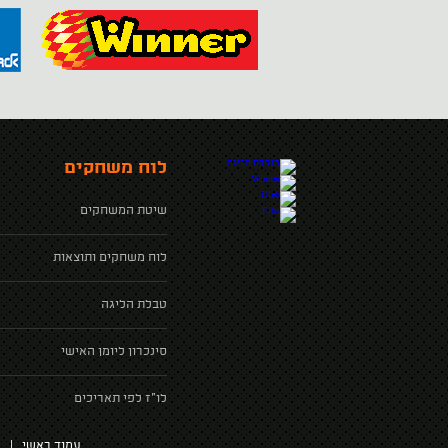
לוח משחקים
שיטת המשחקים
לוח משחקים ותוצאות
טבלת הליגה
סינכרון ליומן האישי
לו"ז לפי תאריכים
עמוד ראשי
|
א