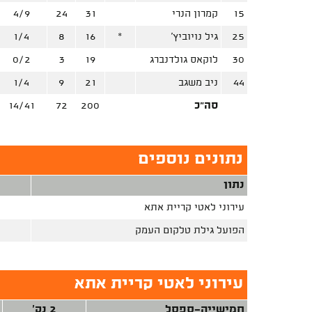
15
קמרון הנרי
31
24
4/9
25
גיל נויוביץ'
*
16
8
1/4
30
לוקאס גולדנברג
19
3
0/2
44
ניב משגב
21
9
1/4
סה"כ
200
72
14/41
נתונים נוספים
נתון
עירוני לאטי קריית אתא
הפועל גילת טלקום העמק
עירוני לאטי קריית אתא
חמישייה-ספסל
2 נק'