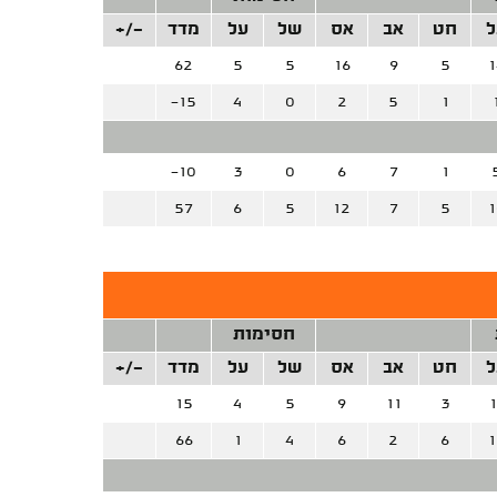
ל
חט
אב
אס
של
על
מדד
+/-
62
5
5
16
9
5
1
-15
4
0
2
5
1
-10
3
0
6
7
1
57
6
5
12
7
5
1
חסימות
ל
חט
אב
אס
של
על
מדד
+/-
15
4
5
9
11
3
1
66
1
4
6
2
6
1