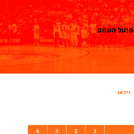
פועל העמק
וידאו
4
3
2
1