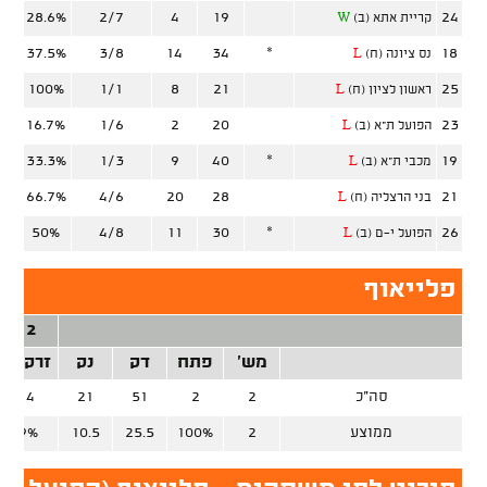
28.6%
2/7
4
19
24
קריית אתא (ב)
W
37.5%
3/8
14
34
*
18
נס ציונה (ח)
L
100%
1/1
8
21
25
ראשון לציון (ח)
L
16.7%
1/6
2
20
23
הפועל ת"א (ב)
L
33.3%
1/3
9
40
*
19
מכבי ת"א (ב)
L
66.7%
4/6
20
28
21
בני הרצליה (ח)
L
50%
4/8
11
30
*
26
הפועל י-ם (ב)
L
פלייאוף
2 נק'
מש'
פתח
דק
נק
זרק/קל
סה"כ
2
2
51
21
6/14
ממוצע
2
100%
25.5
10.5
42.9%