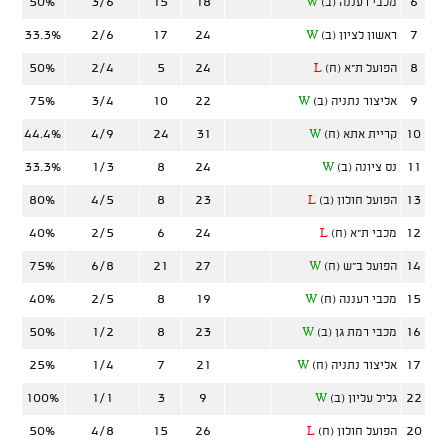
50%
3/6
15
18
6
מכבי רעננה (ב)
W
33.3%
2/6
17
24
7
ראשון לציון (ב)
W
50%
2/4
5
24
8
הפועל ת"א (ח)
L
75%
3/4
10
22
9
אליצור נתניה (ב)
W
44.4%
4/9
24
31
10
קריית אתא (ח)
W
33.3%
1/3
8
24
11
נס ציונה (ב)
W
80%
4/5
8
23
13
הפועל חולון (ב)
L
40%
2/5
6
24
12
מכבי ת"א (ח)
L
75%
6/8
21
27
14
הפועל ב"ש (ח)
W
40%
2/5
8
19
15
מכבי רעננה (ח)
W
50%
1/2
8
23
16
מכבי רמת גן (ב)
W
25%
1/4
7
21
17
אליצור נתניה (ח)
W
100%
1/1
3
9
22
גליל עליון (ב)
W
50%
4/8
15
26
20
הפועל חולון (ח)
L