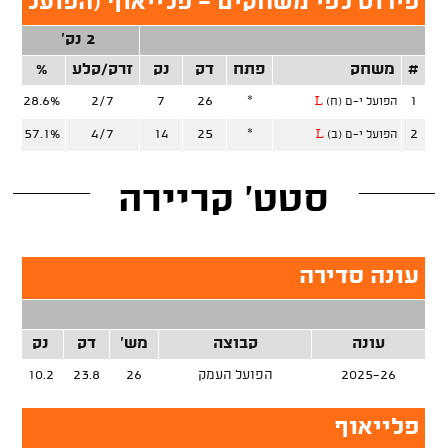
פירוט לפי משחקים - פלייאוף (הפועל ה
2 נק'
#
משחק
פתח
דק
נק
זרק/קלע
%
זר
28.6%
2/7
7
26
*
1
הפועל י-ם (ח)
L
57.1%
4/7
14
25
*
2
הפועל י-ם (ב)
L
סטט' קריירה
עונה סדירה
עונה
קבוצה
מש'
דק
נק
זר
2025-26
הפועל העמק
26
23.8
10.2
פלייאוף