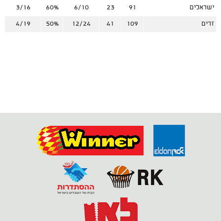
ישראלים
91
23
6/10
60%
3/16
%
זרים
109
41
12/24
50%
4/19
%