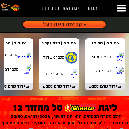
מנהלת ליגת העל בכדורסל
8.9.26 | 19:00
8.9.26 | טרם נקבע
9.9.26 | 18:30
הפועל העמ
קריית אתא
מכבי אשדוד
מכבי רמת ג
נס ציונה
הפועל י-ם
שידור טרם נקבע
שידור טרם נקבע
שידור טרם נקב
ליגת
סל מחזור 12
היכל מנורה מבטחים, ת"א, יום ראשון , 04/01/2026, 20:30
שופטים: דן ילון, צחי הבדלי, אסף אנגלברג משקיף: חיים טמפלהוף