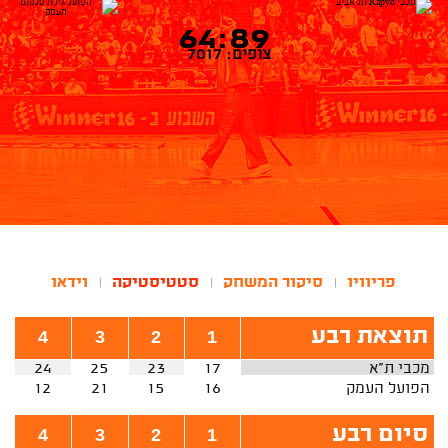
64:89
צופים: 7017
פריוויו
סיקור המשחק
סטטיסטיקה
וידאו
|
|
|
תוצאת רבע
4
3
2
1
מכבי ת"א
17
23
25
24
הפועל העמק
16
15
21
12
סיום רבע
4
3
2
1