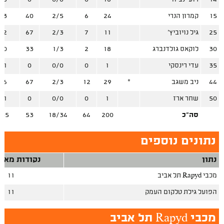
15
קמרון הנרי
24
6
2/5
40
/3
25
גיל נויוביץ'
11
7
2/3
67
/2
30
לוקאס גולדנברג
18
2
1/3
33
/0
35
עדי רינסקי
1
0
0/0
0
/1
44
ניב משגב
*
29
12
2/3
67
/6
50
שחר ארז
1
0
0/0
0
/1
סה"כ
200
64
18/34
53
/35
נתונים נוספים
נתון
נקודות מאיב
מכבי Rapyd תל אביב
11
הפועל גילת טלקום העמק
11
מכבי Rapyd תל אביב