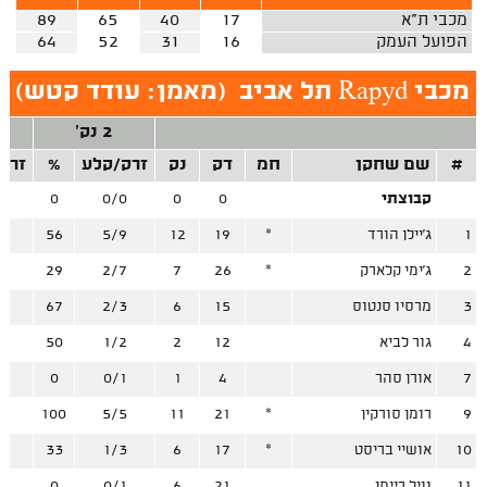
מכבי ת"א
17
40
65
89
הפועל העמק
16
31
52
64
מכבי Rapyd תל אביב
(
מאמן: עודד קטש
)
2 נק'
#
שם שחקן
חמ
דק
נק
זרק/קלע
%
זרק
קבוצתי
0
0
0/0
0
0
1
ג'יילן הורד
*
19
12
5/9
56
0
2
ג'ימי קלארק
*
26
7
2/7
29
4
3
מרסיו סנטוס
15
6
2/3
67
1
4
גור לביא
12
2
1/2
50
1
7
אורן סהר
4
1
0/1
0
1
9
רומן סורקין
*
21
11
5/5
100
2
10
אושיי בריסט
*
17
6
1/3
33
4
11
וויל ריימן
21
6
0/1
0
5