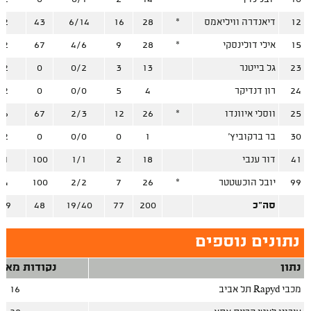
12
דיאנדרה וויליאמס
*
28
16
6/14
43
/2
15
אילי דולינסקי
*
28
9
4/6
67
/2
23
גל בייטנר
13
3
0/2
0
/2
24
רון דנדיקר
4
5
0/0
0
/2
25
ווסלי איוונדו
*
26
12
2/3
67
/6
30
בר ברקוביץ'
1
0
0/0
0
/2
41
דור ענבי
18
2
1/1
100
/1
99
יובל הוכשטטר
*
26
7
2/2
100
/4
סה"כ
200
77
19/40
48
/29
נתונים נוספים
נתון
נקודות מאיב
מכבי Rapyd תל אביב
16