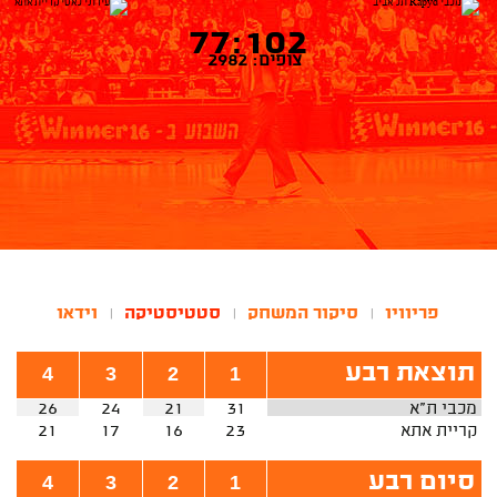
77:102
צופים: 2982
פריוויו
סיקור המשחק
סטטיסטיקה
וידאו
|
|
|
תוצאת רבע
4
3
2
1
מכבי ת"א
31
21
24
26
קריית אתא
23
16
17
21
סיום רבע
4
3
2
1