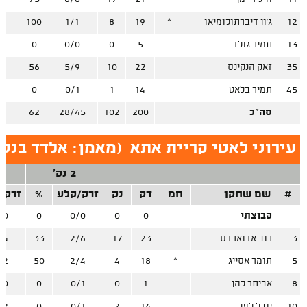
12
ג'ון דיברתולומיאו
*
19
8
1/1
100
5
13
תמיר גולד
5
0
0/0
0
1
35
זאק הנקינס
22
10
5/9
56
0
45
תמיר בלאט
14
1
0/1
0
4
סה"כ
200
102
28/45
62
27
עירוני לאטי קריית אתא
(
מאמן: אלדד בנטו
2 נק'
#
שם שחקן
חמ
דק
נק
זרק/קלע
%
זרק/
קבוצתי
0
0
0/0
0
/0
3
רוב אדוארדס
23
17
2/6
33
/4
5
תומר אסייג
*
18
4
2/4
50
/2
8
אביתר כהן
1
0
0/1
0
/0
10
יובל לוין
14
2
0/1
0
/2