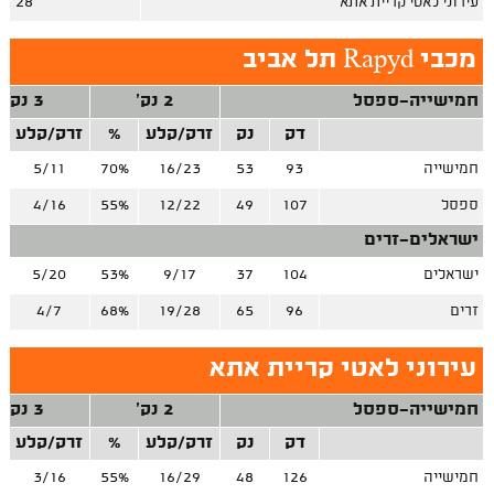
עירוני לאטי קריית אתא
28
מכבי Rapyd תל אביב
חמישייה-ספסל
2 נק'
3 נק'
דק
נק
זרק/קלע
%
זרק/קלע
חמישייה
93
53
16/23
70%
5/11
ספסל
107
49
12/22
55%
4/16
ישראלים-זרים
ישראלים
104
37
9/17
53%
5/20
זרים
96
65
19/28
68%
4/7
עירוני לאטי קריית אתא
חמישייה-ספסל
2 נק'
3 נק'
דק
נק
זרק/קלע
%
זרק/קלע
חמישייה
126
48
16/29
55%
3/16