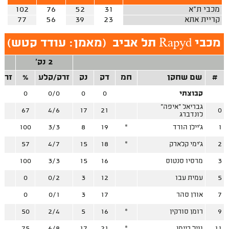
מכבי ת"א
31
52
76
102
קריית אתא
23
39
56
77
מכבי Rapyd תל אביב
(
מאמן: עודד קטש
)
2 נק'
#
שם שחקן
חמ
דק
נק
זרק/קלע
%
זרק
קבוצתי
0
0
0/0
0
0
גבריאל "איפה"
4
67
4/6
17
21
0
לונדברג
1
ג'יילן הורד
*
19
8
3/3
100
0
2
ג'ימי קלארק
*
18
15
4/7
57
3
3
מרסיו סנטוס
16
15
3/3
100
0
5
עמית עבו
12
3
0/2
0
4
7
אורן סהר
17
3
0/1
0
3
9
רומן סורקין
*
16
5
2/4
50
1
11
וויל ריימן
*
21
17
6/8
75
2