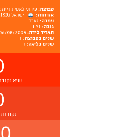
קבוצה:
עירוני לאטי קריית 
אזרחות:
ישראל (ISR)
עמדה:
גארד
גובה:
1.91
תאריך לידה:
06/08/2003
שנים בקבוצה:
1
שנים בליגה:
1
0
שיא נקודו
0
נקודות 
.0