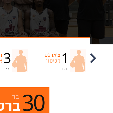
3
1
יובל
צ'ארלס
ר
הוכשטטר
קליסון
א
רכז
גארד
30
בר
ברק