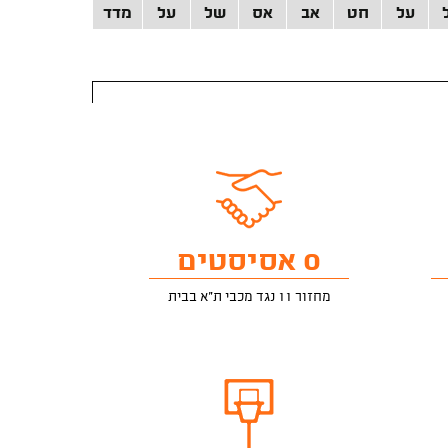
על
חט
אב
אס
של
על
מדד
0 אסיסטים
מחזור 11 נגד מכבי ת"א בבית