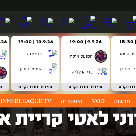
9.9.26 | 19:00
10.9.26 | 19:00
14.9.26 
על העמק
נס ציונה
הפועל אילת
 רמת גן
הפועל חולון
בני הרצליה
רם נקבע
שידור טרם נקבע
שידור טרם נקבע
ש
חדשות
VOD
היסטוריה
INNERLEAGUE.TV
וני לאטי קריית א