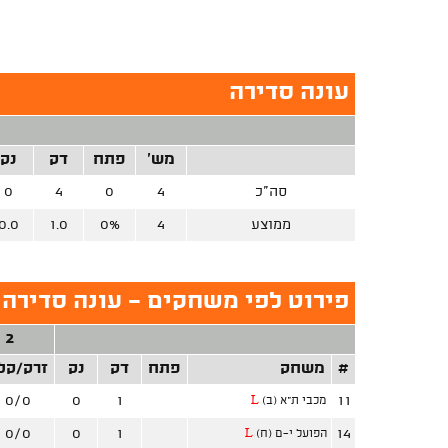
עונה סדירה
מש'
פתח
דק
נק
סה"כ
4
0
4
0
ממוצע
4
0%
1.0
0.0
פירוט לפי משחקים - עונה סדירה 
2 נק'
#
משחק
פתח
דק
נק
זרק/קל
0/0
0
1
11
מכבי ת"א (ב)
L
0/0
0
1
14
הפועל י-ם (ח)
L