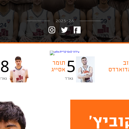
2025-26
8
5
וב
תומר
דוארדס
אסייג
גארד
גארד
וביץ'