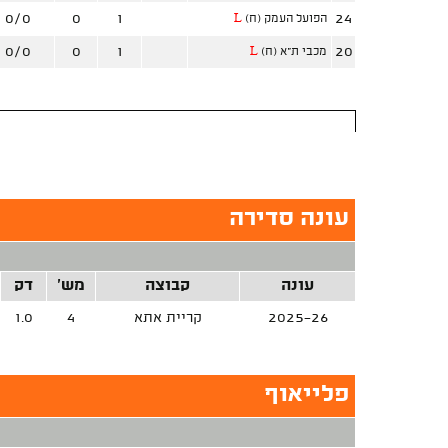
0/0
0
1
24
הפועל העמק (ח)
L
0/0
0
1
20
מכבי ת"א (ח)
L
עונה סדירה
עונה
קבוצה
מש'
דק
2025-26
קריית אתא
4
1.0
פלייאוף