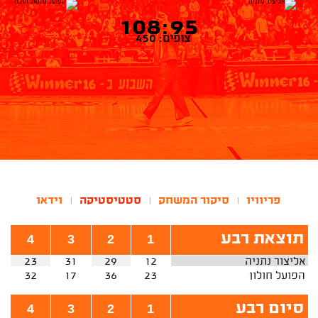
108:95
צופים: 450
פריוויו
סיקור המשחק
סטטיסטיקה
וידאו
|
|
|
תוצאת רבע
4
3
2
1
אליצור נתניה
12
29
31
23
הפועל חולון
23
36
17
32
סיום רבע
4
3
2
1