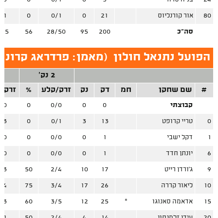
80
אור קורנליוס
21
0
0/1
0
/1
סה"כ
200
95
28/50
56
/15
הפועל נתנאל חולון
(
מאמן: פרדראג קרוניץ
2 נק'
3
#
שם שחקן
חמ
דק
נק
זרק/קלע
%
זרק/
קבוצתי
0
0
0/0
0
/0
0
טריי קרופט
13
3
0/1
0
/3
1
דקל ישבי
1
0
0/0
0
/0
6
יונתן חדד
1
0
0/0
0
/0
9
ג'ורדן רייט
17
10
2/4
50
/3
10
ליאור קררה
26
17
3/4
75
/4
15
אדאמה סאנוגו
*
25
12
3/5
60
/3
20
עידן זלמנסון
14
4
2/4
50
/1