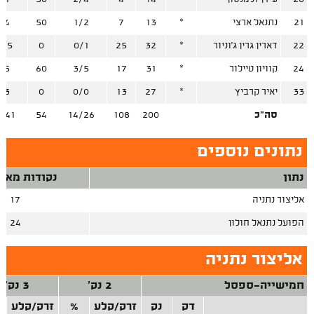
21
נתנאל ארצי
*
13
7
1/2
50
/4
22
דארין גרין ג'וניור
*
32
25
0/1
0
/15
24
קוויון טיילור
*
31
17
3/5
60
/5
33
יאיר קרביץ
*
27
13
0/0
0
/3
סה"כ
200
108
14/26
54
/41
נתונים נוספים
נתון
נקודות מאיב
אליצור נתניה
17
הפועל נתנאל חולון
24
אליצור נתניה
חמישייה-ספסל
2 נק'
3 נק'
דק
נק
זרק/קלע
%
זרק/קלע