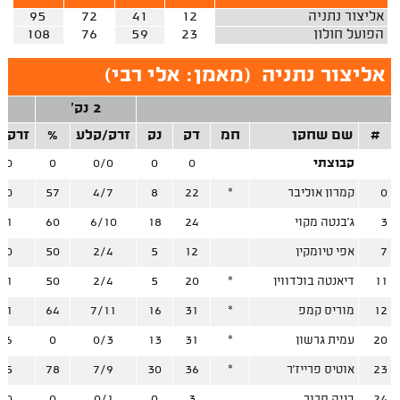
אליצור נתניה
12
41
72
95
הפועל חולון
23
59
76
108
אליצור נתניה
(
מאמן: אלי רבי
)
2 נק'
3
#
שם שחקן
חמ
דק
נק
זרק/קלע
%
זרק/
קבוצתי
0
0
0/0
0
/0
0
קמרון אוליבר
*
22
8
4/7
57
/0
3
ג'בנטה מקוי
24
18
6/10
60
/1
7
אפי טיומקין
12
5
2/4
50
/0
11
דיאנטה בולדווין
*
20
5
2/4
50
/1
12
מוריס קמפ
*
31
16
7/11
64
/1
20
עמית גרשון
*
31
13
0/3
0
/6
23
אוטיס פרייז'ר
*
36
30
7/9
78
/5
24
בניה סרור
3
0
0/1
0
/0