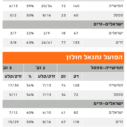
חמישייה
140
72
20/34
59%
6/13
%
ספסל
60
23
8/16
50%
0/2
ישראלים-זרים
ישראלים
67
18
2/9
22%
3/7
%
זרים
133
77
26/41
63%
3/8
%
הפועל נתנאל חולון
חמישייה-ספסל
2 נק'
3 נק'
דק
נק
זרק/קלע
%
זרק/קלע
חמישייה
128
74
7/13
54%
17/30
%
ספסל
72
34
7/13
54%
5/11
%
ישראלים-זרים
ישראלים
82
41
6/10
60%
7/12
%
זרים
118
67
8/16
50%
15/29
%