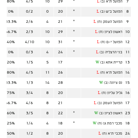
80%
4/5
10
29
*
7
הפועל ת"א (ב)
L
0%
0/2
0
20
*
8
הפועל ב"ש (ב)
L
33.3%
2/6
4
21
*
9
הפועל העמק (ח)
L
66.7%
2/3
10
29
*
10
ראשון לציון (ח)
L
40%
4/10
10
31
*
12
הפועל י-ם (ח)
L
0%
0/3
4
24
*
11
בני הרצליה (ב)
L
20%
1/5
5
17
13
קריית אתא (ב)
W
80%
4/5
11
26
14
הפועל ת"א (ח)
L
33.3%
1/3
14
28
15
נס ציונה (ב)
W
75%
3/4
8
20
16
גליל עליון (ח)
L
66.7%
4/6
8
21
17
הפועל העמק (ב)
L
60%
3/5
8
22
*
23
ראשון לציון (ב)
W
25%
1/4
4
18
*
18
מכבי רמת גן (ח)
W
50%
1/2
8
20
24
מכבי ת"א (ח)
L