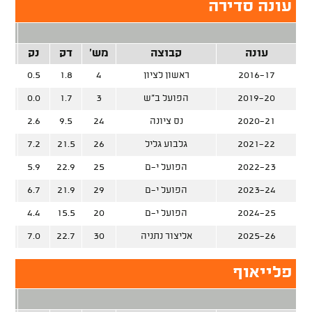
עונה סדירה
2 נק
עונה
קבוצה
מש'
דק
נק
זרק
2016-17
ראשון לציון
4
1.8
0.5
%
2019-20
הפועל ב"ש
3
1.7
0.0
2020-21
נס ציונה
24
9.5
2.6
%
2021-22
גלבוע גליל
26
21.5
7.2
%
2022-23
הפועל י-ם
25
22.9
5.9
%
2023-24
הפועל י-ם
29
21.9
6.7
%
2024-25
הפועל י-ם
20
15.5
4.4
%
2025-26
אליצור נתניה
30
22.7
7.0
%
פלייאוף
2 נק