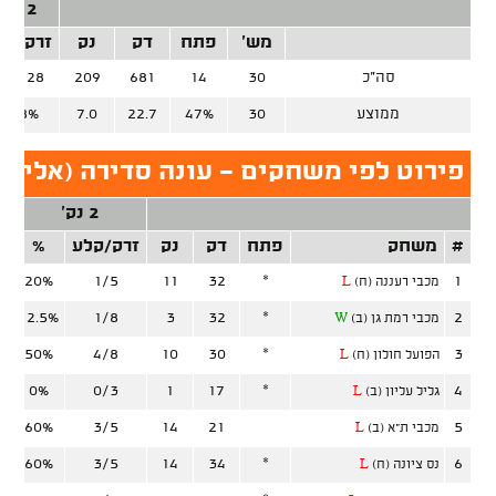
2 נק'
מש'
פתח
דק
נק
זרק/קל
סה"כ
30
14
681
209
56/128
ממוצע
30
47%
22.7
7.0
43.8%
פירוט לפי משחקים - עונה סדירה (אליצור
2 נק'
#
משחק
פתח
דק
נק
זרק/קלע
%
ז
20%
1/5
11
32
*
1
מכבי רעננה (ח)
L
12.5%
1/8
3
32
*
2
מכבי רמת גן (ב)
W
50%
4/8
10
30
*
3
הפועל חולון (ח)
L
0%
0/3
1
17
*
4
גליל עליון (ב)
L
60%
3/5
14
21
5
מכבי ת"א (ב)
L
60%
3/5
14
34
*
6
נס ציונה (ח)
L