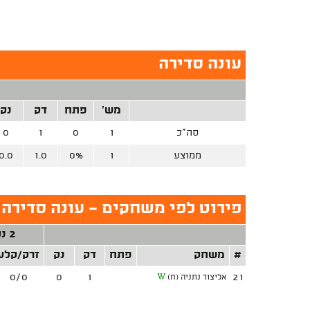
עונה סדירה
מש'
פתח
דק
נק
סה"כ
1
0
1
0
ממוצע
1
0%
1.0
0.0
פירוט לפי משחקים - עונה סדירה (
2 נק'
#
משחק
פתח
דק
נק
זרק/קלע
0/0
0
1
21
אליצור נתניה (ח)
W