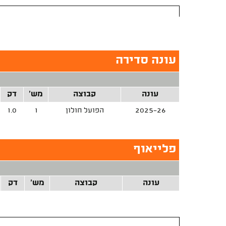
עונה סדירה
עונה
קבוצה
מש'
דק
2025-26
הפועל חולון
1
1.0
פלייאוף
עונה
קבוצה
מש'
דק