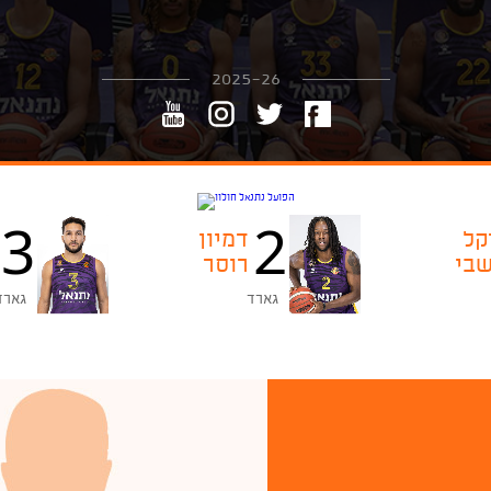
2025-26
3
2
קל
דמיון
שבי
רוסר
גארד
גארד