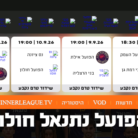
9.9.26 | 19:00
10.9.26 | 19:00
14.9.26 
על העמק
נס ציונה
הפועל אילת
 רמת גן
הפועל חולון
בני הרצליה
רם נקבע
שידור טרם נקבע
שידור טרם נקבע
ש
חדשות
VOD
היסטוריה
INNERLEAGUE.TV
ועל נתנאל חולו