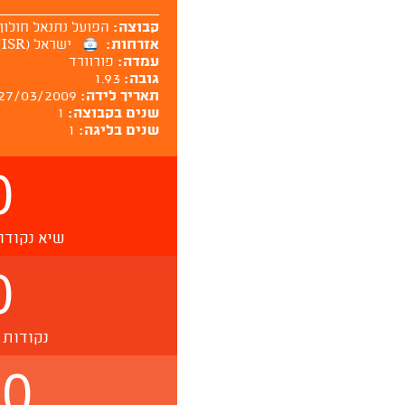
קבוצה:
הפועל נתנאל חולון
אזרחות:
ישראל (ISR)
עמדה:
פורוורד
גובה:
1.93
תאריך לידה:
27/03/2009
שנים בקבוצה:
1
שנים בליגה:
1
0
שיא נקודו
0
נקודות 
.0