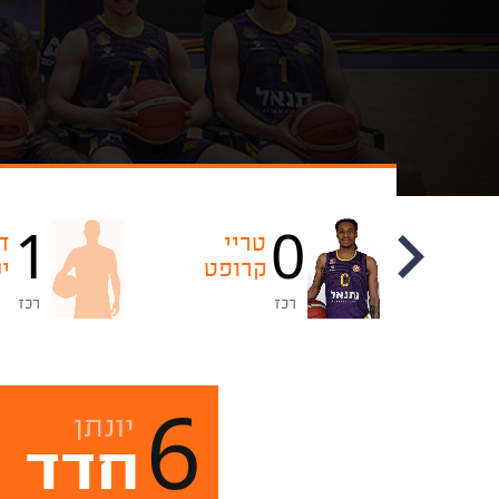
1
0
אקסבייר
טריי
ד
מנפורד
קרופט
י
רכז
רכז
6
יונתן
חדד