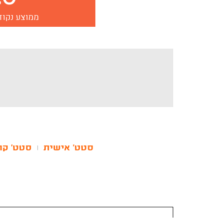
ממוצע נקוד
סטט' אישית
סטט' קר
|