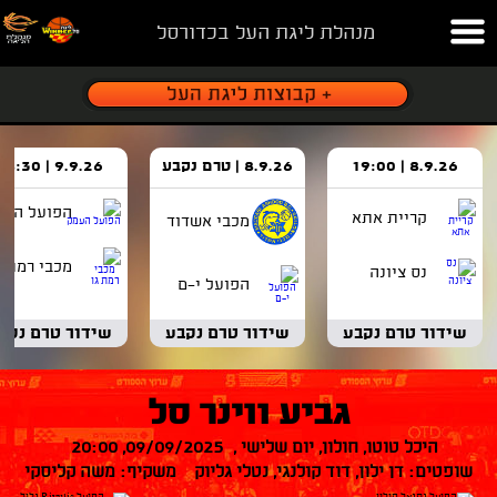
מנהלת ליגת העל בכדורסל
8.9.26 | 19:00
8.9.26 | טרם נקבע
9.9.26 | 18:30
הפועל העמ
קריית אתא
מכבי אשדוד
מכבי רמת ג
נס ציונה
הפועל י-ם
שידור טרם נקבע
שידור טרם נקבע
שידור טרם נקב
גביע ווינר סל
היכל טוטו, חולון, יום שלישי , 09/09/2025, 20:00
שופטים: דן ילון, דוד קולנגי, נטלי גליוק משקיף: משה קליסקי