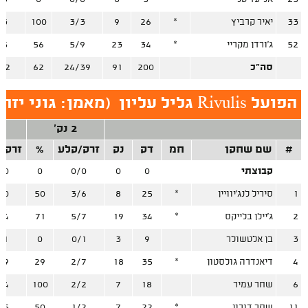
33
יאיר קרביץ
*
26
9
3/3
100
/3
52
ג'ורדן מקריי
*
34
23
5/9
56
/5
סה"כ
200
91
24/39
62
22
הפועל Rivulis גליל עליון
(
מאמן: גוני יזר
2 נק'
#
שם שחקן
חמ
דק
נק
זרק/קלע
%
זרק/
קבוצתי
0
0
0/0
0
/0
1
סיריל לנג'יוויין
*
25
8
3/6
50
/0
2
ג'יילן בלייקס
*
34
19
5/7
71
/4
3
בן אלטשולר
9
3
0/1
0
/1
4
דיאנדרה גולסטון
*
35
18
2/7
29
/9
6
שחר עמיר
18
7
2/2
100
/4
11
שחר דורון
*
22
7
1/2
50
/5