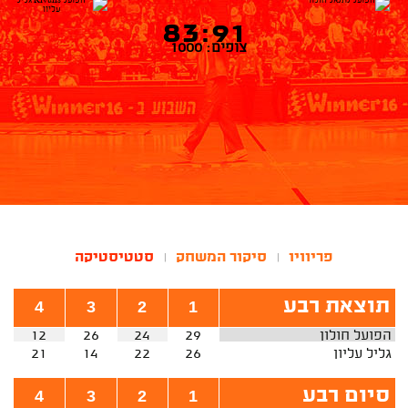
83:91
צופים: 1000
פריוויו
סיקור המשחק
סטטיסטיקה
|
|
תוצאת רבע
4
3
2
1
הפועל חולון
29
24
26
12
גליל עליון
26
22
14
21
סיום רבע
4
3
2
1