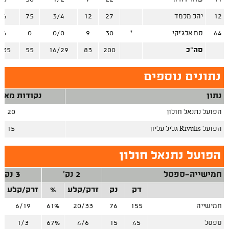
12
יהל מלמד
27
12
3/4
75
/6
64
סם אלג'יקי
*
30
9
0/0
0
/6
סה"כ
200
83
16/29
55
/35
נתונים נוספים
נתון
נקודות מאיב
הפועל נתנאל חולון
20
הפועל Rivulis גליל עליון
15
הפועל נתנאל חולון
חמישייה-ספסל
2 נק'
3 נק'
דק
נק
זרק/קלע
%
זרק/קלע
חמישייה
155
76
20/33
61%
6/19
ספסל
45
15
4/6
67%
1/3