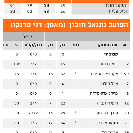
הפועל חולון
29
53
79
91
גליל עליון
26
48
62
83
הפועל נתנאל חולון
(
מאמן: דני פרנקו
)
2 נק'
#
שם שחקן
חמ
דק
נק
זרק/קלע
%
זרק/
קבוצתי
0
0
0/0
0
/0
2
דמיון רוסר
15
8
2/2
100
/2
99
אקסבייר מנפורד
*
32
13
3/4
75
/4
7
אייל סולטן
4
0
0/0
0
/0
8
מייקל אליאסזדה
1
0
0/0
0
/0
12
רועי רוזנברג
22
7
2/4
50
/1
20
עידן זלמנסון
*
29
14
6/12
50
/0
21
נתנאל ארצי
*
34
17
3/5
60
/7
23
אליעד טל
3
0
0/0
0
/0