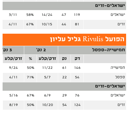
ישראלים-זרים
ישראלים
119
47
14/24
58%
3/11
זרים
81
44
10/15
67%
4/11
הפועל Rivulis גליל עליון
חמישייה-ספסל
2 נק'
3 נק'
דק
נק
זרק/קלע
%
זרק/קלע
חמישייה
146
61
11/22
50%
9/24
%
ספסל
54
22
5/7
71%
4/11
%
ישראלים-זרים
ישראלים
76
29
6/9
67%
5/16
%
זרים
124
54
10/20
50%
8/19
%