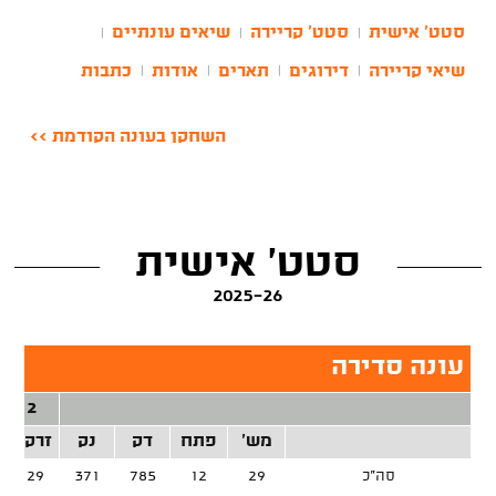
סטט' אישית
סטט' קריירה
שיאים עונתיים
|
|
|
שיאי קריירה
דירוגים
תארים
אודות
כתבות
|
|
|
|
השחקן בעונה הקודמת >>
סטט' אישית
2025-26
עונה סדירה
2 נק'
מש'
פתח
דק
נק
זרק/קל
סה"כ
29
12
785
371
60/129