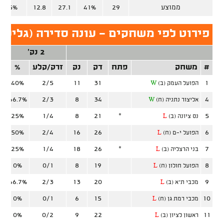
ממוצע
29
41%
27.1
12.8
46.5%
פירוט לפי משחקים - עונה סדירה (גליל ע
2 נק'
#
משחק
פתח
דק
נק
זרק/קלע
%
ז
40%
2/5
11
31
1
הפועל העמק (ב)
W
66.7%
2/3
8
34
4
אליצור נתניה (ח)
W
25%
1/4
8
21
*
5
נס ציונה (ב)
L
50%
2/4
16
26
6
הפועל י-ם (ח)
L
25%
1/4
18
26
*
7
בני הרצליה (ב)
L
0%
0/1
8
19
8
הפועל חולון (ח)
L
66.7%
2/3
13
20
9
מכבי ת"א (ב)
L
0%
0/1
6
15
10
מכבי רמת גן (ח)
L
0%
0/2
9
22
11
ראשון לציון (ב)
L