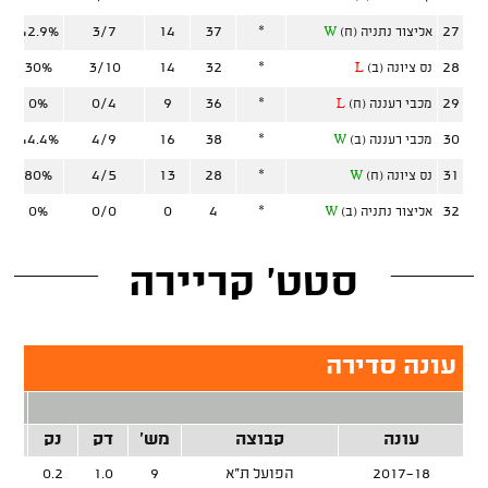
42.9%
3/7
14
37
*
27
אליצור נתניה (ח)
W
30%
3/10
14
32
*
28
נס ציונה (ב)
L
0%
0/4
9
36
*
29
מכבי רעננה (ח)
L
44.4%
4/9
16
38
*
30
מכבי רעננה (ב)
W
80%
4/5
13
28
*
31
נס ציונה (ח)
W
0%
0/0
0
4
*
32
אליצור נתניה (ב)
W
סטט' קריירה
עונה סדירה
2 נק
עונה
קבוצה
מש'
דק
נק
זרק
2017-18
הפועל ת"א
9
1.0
0.2
%