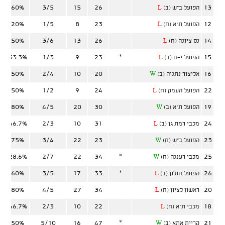
60%
3/5
15
26
13
הפועל ב"ש (ב)
L
20%
1/5
8
23
12
הפועל ת"א (ח)
L
50%
3/6
13
26
14
נס ציונה (ח)
L
33.3%
1/3
9
23
*
15
הפועל י-ם (ב)
L
50%
2/4
10
20
16
אליצור נתניה (ב)
W
50%
1/2
9
24
22
הפועל העמק (ח)
L
80%
4/5
20
30
19
הפועל ת"א (ב)
W
66.7%
2/3
10
31
24
מכבי רמת גן (ב)
L
75%
3/4
22
23
23
הפועל ב"ש (ח)
W
28.6%
2/7
22
34
*
25
מכבי רעננה (ח)
W
60%
3/5
17
33
*
26
הפועל חולון (ב)
L
80%
4/5
27
34
20
ראשון לציון (ח)
L
66.7%
2/3
10
22
18
מכבי ת"א (ח)
L
50%
5/10
16
47
*
21
קריית אתא (ב)
W