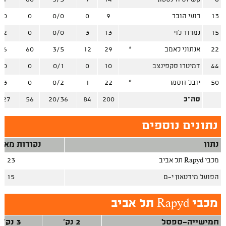
13
רועי הובר
9
0
0/0
0
/0
15
נמרוד לוי
13
3
0/0
0
/2
22
אנתוני לאמב
*
29
12
3/5
60
/6
44
דמיטרו סקפינצב
10
0
0/1
0
/0
50
יובל זוסמן
*
22
1
0/2
0
/3
סה"כ
200
84
20/36
56
/27
נתונים נוספים
נתון
נקודות מאיב
מכבי Rapyd תל אביב
23
הפועל מידטאון י-ם
15
מכבי Rapyd תל אביב
חמישייה-ספסל
2 נק'
3 נק'