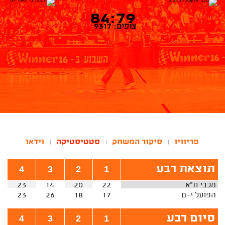
84:79
צופים: 9317
פריוויו
סיקור המשחק
סטטיסטיקה
וידאו
|
|
|
תוצאת רבע
4
3
2
1
מכבי ת"א
22
20
14
23
הפועל י-ם
17
18
26
23
סיום רבע
4
3
2
1