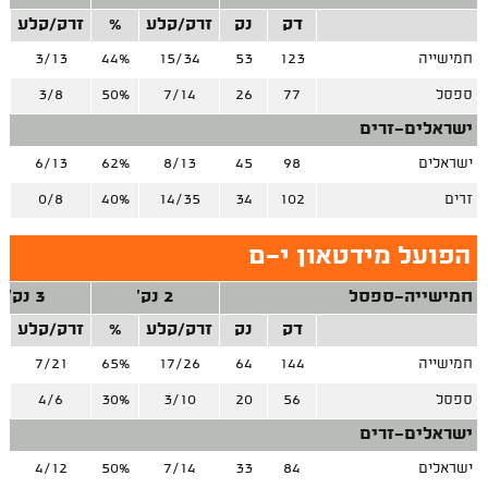
דק
נק
זרק/קלע
%
זרק/קלע
חמישייה
123
53
15/34
44%
3/13
%
ספסל
77
26
7/14
50%
3/8
%
ישראלים-זרים
ישראלים
98
45
8/13
62%
6/13
%
זרים
102
34
14/35
40%
0/8
הפועל מידטאון י-ם
חמישייה-ספסל
2 נק'
3 נק'
דק
נק
זרק/קלע
%
זרק/קלע
חמישייה
144
64
17/26
65%
7/21
%
ספסל
56
20
3/10
30%
4/6
%
ישראלים-זרים
ישראלים
84
33
7/14
50%
4/12
%