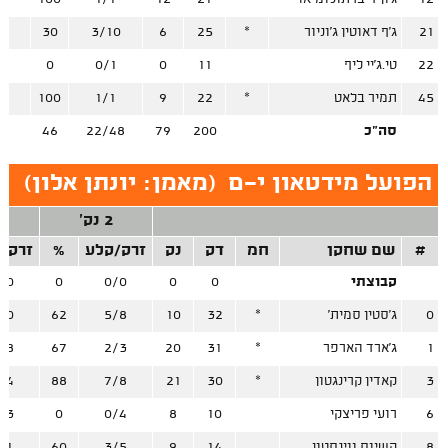
21
ג'ף דאוטין ג'וניור
*
25
6
3/10
30
1
22
טי.ג'יי ליף
11
0
0/1
0
0
45
תמיר בלאט
*
22
9
1/1
100
6
סה"כ
200
79
22/48
46
21
הפועל מידטאון י-ם
(
מאמן: יונתן אלון
)
2 נק'
3
#
שם שחקן
חמ
דק
נק
זרק/קלע
%
זרק/
קבוצתי
0
0
0/0
0
/0
0
ג'סטין סמית'
*
32
10
5/8
62
/0
1
ג'ארד הארפר
*
31
20
2/3
67
/8
3
קאדין קרינגטון
*
30
21
7/8
88
/4
6
רועי פריצקי
10
8
0/4
0
/3
8
קשיוס ווינסטון
14
9
3/5
60
/1