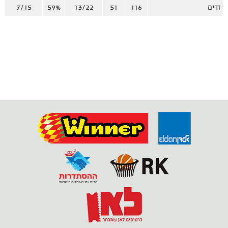
זרים
116
51
13/22
59%
7/15
%