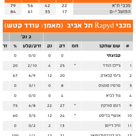
מכבי ת"א
22
42
56
79
הפועל י-ם
17
35
61
84
מכבי Rapyd תל אביב
(
מאמן: עודד קטש
)
2 נק'
#
שם שחקן
חמ
דק
נק
זרק/קלע
%
זרק
קבוצתי
0
0
0/0
0
0
1
ג'יילן הורד
*
25
4
2/10
20
0
2
ג'ימי קלארק
20
12
6/9
67
4
3
מרסיו סנטוס
8
0
0/1
0
1
4
גור לביא
4
0
0/0
0
0
9
רומן סורקין
*
27
22
6/8
75
4
10
אושיי בריסט
*
24
12
3/5
60
2
11
וויל ריימן
13
2
0/2
0
0
12
ג'ון דיברתולומיאו
21
12
1/1
100
3