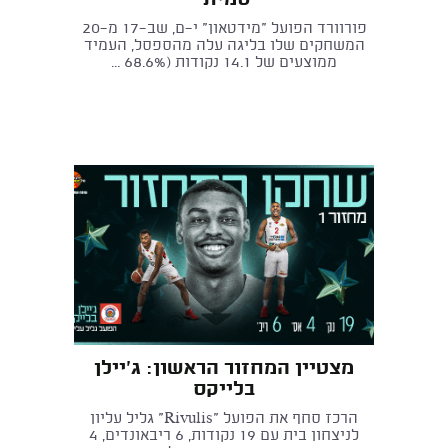
סמית'
פורוורד הפועל "מידטאון" י־ם, שב־17 מ־20
המשחקים שלו בליגה עלה מהספסל, העמיד
ממוצעים של 14.1 נקודות (68.6% ...
מצטיין המחזור הראשון: ג'יילן
בלייקס
הרכז סחף את הפועל "Rivulis" גליל עליון
לניצחון בית עם 19 נקודות, 6 ריבאונדים, 4