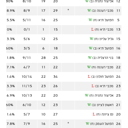
80%
8/10
19
20
12
אליצור נתניה (ב)
W
88.9%
8/9
17
29
*
11
מכבי רעננה (ב)
W
45.5%
5/11
16
25
5
הפועל ת"א (ח)
W
0%
0/1
1
15
13
מכבי ת"א (ח)
L
83.3%
5/6
12
25
15
גליל עליון (ח)
W
60%
3/5
6
18
16
הפועל ת"א (ב)
W
81.8%
9/11
28
25
18
בני הרצליה (ב)
W
57.1%
4/7
11
22
22
מכבי רעננה (ח)
W
71.4%
10/14
22
34
24
הפועל חולון (ב)
L
73.3%
11/15
23
26
23
מכבי ת"א (ב)
L
76.9%
10/13
22
20
25
אליצור נתניה (ח)
W
60%
6/10
12
23
21
ראשון לציון (ב)
W
71.4%
5/7
10
27
20
נס ציונה (ח)
L
77.8%
7/9
16
25
*
26
הפועל העמק (ח)
W