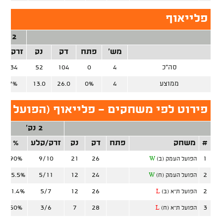
פלייאוף
2 נק'
מש'
פתח
דק
נק
זרק/קל
סה"כ
4
0
104
52
22/34
ממוצע
4
0%
26.0
13.0
64.7%
פירוט לפי משחקים - פלייאוף (הפועל י-
2 נק'
#
משחק
פתח
דק
נק
זרק/קלע
%
ז
90%
9/10
21
26
1
הפועל העמק (ב)
W
45.5%
5/11
12
24
2
הפועל העמק (ח)
W
71.4%
5/7
12
26
2
הפועל ת"א (ב)
L
50%
3/6
7
28
3
הפועל ת"א (ח)
L