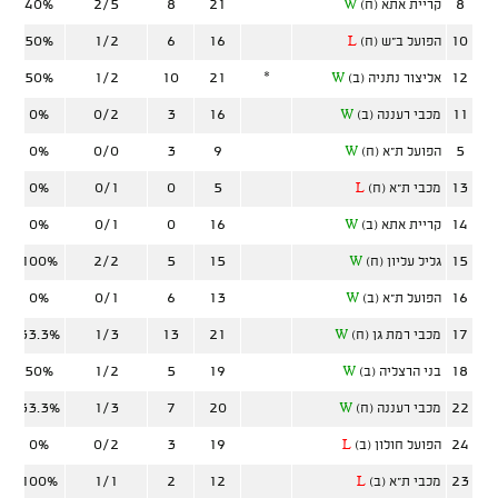
40%
2/5
8
21
8
קריית אתא (ח)
W
50%
1/2
6
16
10
הפועל ב"ש (ח)
L
50%
1/2
10
21
*
12
אליצור נתניה (ב)
W
0%
0/2
3
16
11
מכבי רעננה (ב)
W
0%
0/0
3
9
5
הפועל ת"א (ח)
W
0%
0/1
0
5
13
מכבי ת"א (ח)
L
0%
0/1
0
16
14
קריית אתא (ב)
W
100%
2/2
5
15
15
גליל עליון (ח)
W
0%
0/1
6
13
16
הפועל ת"א (ב)
W
33.3%
1/3
13
21
17
מכבי רמת גן (ח)
W
50%
1/2
5
19
18
בני הרצליה (ב)
W
33.3%
1/3
7
20
22
מכבי רעננה (ח)
W
0%
0/2
3
19
24
הפועל חולון (ב)
L
100%
1/1
2
12
23
מכבי ת"א (ב)
L