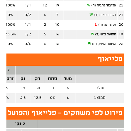
100%
1/1
12
19
25
אליצור נתניה (ח)
W
0%
0/2
6
7
21
ראשון לציון (ב)
W
100%
1/1
2
10
20
נס ציונה (ח)
L
33.3%
1/3
5
16
19
הפועל ב"ש (ב)
W
0%
0/0
0
16
26
הפועל העמק (ח)
W
פלייאוף
2 נק'
מש'
פתח
דק
נק
זרק/קל
סה"כ
4
0
50
19
2/5
ממוצע
4
0%
12.5
4.8
40%
פירוט לפי משחקים - פלייאוף (הפועל י-
2 נק'