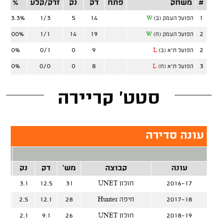
#
משחק
פתח
דק
נק
זרק/קלע
%
ז
33.3%
1/3
5
14
1
הפועל העמק (ב)
W
100%
1/1
14
19
2
הפועל העמק (ח)
W
0%
0/1
0
9
2
הפועל ת"א (ב)
L
0%
0/0
0
8
3
הפועל ת"א (ח)
L
סטט' קריירה
עונה סדירה
2 נק
עונה
קבוצה
מש'
דק
נק
זרק
2016-17
UNET חולון
31
12.5
3.1
%
2017-18
Hunter חיפה
28
12.1
2.5
%
2018-19
UNET חולון
26
9.1
2.1
%