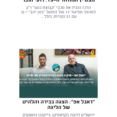
מצטיין המחזור ה-13: רועי הובר
הרכז הוביל את מכבי "קבוצת כנען" ר"ג
למהפך מפיגור 17 מול הפועל "בנק יהב" י-ם
עם 21 נקודות, כולל ...
"דאבל אפ": הצגה בבירה והלהיט
של הליגה
ירושלים להטה בקלאסיקו, ג'ייקובן התאקלם