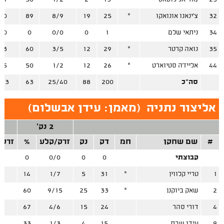
32
צ'ינאנו אונואקו
*
25
19
8/9
89
/0
34
ניתאי שלם
1
0
0/0
0
/0
35
נואה קרטר
*
29
12
3/5
60
/3
44
אלייז'ה סטיוארט
*
26
12
1/2
50
/5
סה"כ
200
88
25/40
63
/23
אליצור נתניה
(
מאמן: עידן אבשלום
)
2 נק'
#
שם שחקן
חמ
דק
נק
זרק/קלע
%
זרק/
קבוצתי
0
0
0/0
0
/0
1
טריי קלווין
*
31
5
1/7
14
/6
2
שאק ביוקנן
*
33
25
9/15
60
/6
4
דורי סהר
24
15
4/6
67
/3
9
עידו שבת
15
4
1/3
33
/0