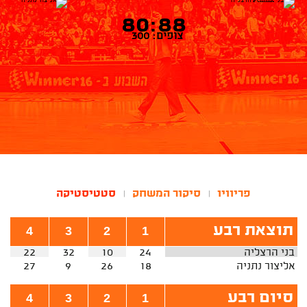
80:88
צופים: 300
פריוויו
סיקור המשחק
סטטיסטיקה
|
|
תוצאת רבע
4
3
2
1
בני הרצליה
24
10
32
22
אליצור נתניה
18
26
9
27
סיום רבע
4
3
2
1