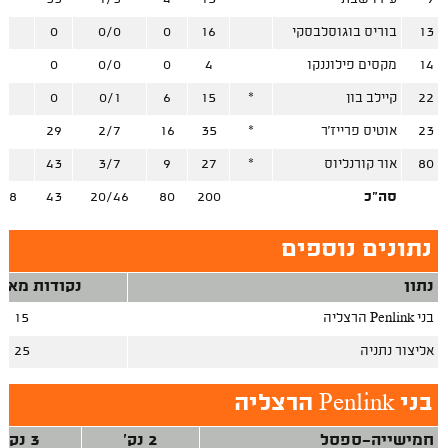
13
בוריס בוגוסלבסקי
16
0
0/0
0
/3
14
מקסים פילוננקו
4
0
0/0
0
/0
22
קיילב בון
*
15
6
0/1
0
/1
23
אוטיס פרייז'ר
*
35
16
2/7
29
/6
80
אור קורנליוס
*
27
9
3/7
43
/3
סה"כ
200
80
20/46
43
/28
נתונים נוספים
נתון
נקודות מאיב
בני Penlink הרצליה
15
אליצור נתניה
25
בני Penlink הרצליה
חמישייה-ספסל
2 נק'
3 נק'