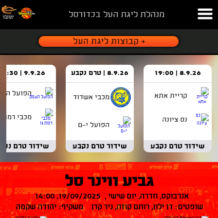
מנהלת ליגת העל בכדורסל
8.9.26 | 19:00
8.9.26 | טרם נקבע
9.9.26 | 18:30
הפועל העמ
קריית אתא
מכבי אשדוד
מכבי רמת ג
נס ציונה
הפועל י-ם
שידור טרם נקבע
שידור טרם נקבע
שידור טרם נקב
גביע ווינר סל
אנרבוקס, חדרה, יום שישי , 19/09/2025, 14:00
שופטים: דן ילון, רותם קוזה, ניר קרן משקיף: יהודה שקמה