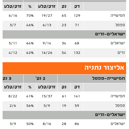
דק
נק
זרק/קלע
%
זרק/קלע
חמישייה
129
65
19/27
70%
6/16
ספסל
71
23
6/13
46%
3/7
ישראלים-זרים
ישראלים
68
34
9/14
64%
5/11
זרים
132
54
16/26
62%
4/12
אליצור נתניה
חמישייה-ספסל
2 נק'
3 נק'
דק
נק
זרק/קלע
%
זרק/קלע
חמישייה
141
61
15/37
41%
8/22
ספסל
59
19
5/9
56%
2/6
ישראלים-זרים
ישראלים
86
28
8/16
50%
3/9