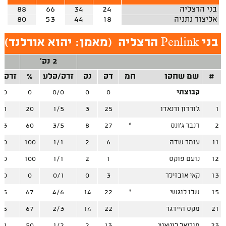
בני הרצליה
24
34
66
88
אליצור נתניה
18
44
53
80
בני Penlink הרצליה
(
מאמן: יהוא אורלנד
)
2 נק'
3
#
שם שחקן
חמ
דק
נק
זרק/קלע
%
זרק/
קבוצתי
0
0
0/0
0
/0
1
ג'ורדון ורנאדו
25
3
1/5
20
/1
2
דנבר ג'ונס
*
27
8
3/5
60
/3
11
עומר שדה
6
2
1/1
100
/0
12
נועם פוקס
1
2
1/1
100
/0
13
קאי אובזילר
3
0
0/1
0
/0
15
שלו לוגשי
*
22
14
4/6
67
/5
21
מקס היידגר
22
14
2/3
67
/5
23
מוריאל לוטאטי
13
2
1/2
50
/1