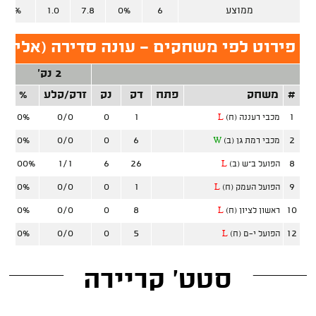
ממוצע
6
0%
7.8
1.0
100%
פירוט לפי משחקים - עונה סדירה (אליצור
2 נק'
#
משחק
פתח
דק
נק
זרק/קלע
%
ז
0%
0/0
0
1
1
מכבי רעננה (ח)
L
0%
0/0
0
6
2
מכבי רמת גן (ב)
W
100%
1/1
6
26
8
הפועל ב"ש (ב)
L
0%
0/0
0
1
9
הפועל העמק (ח)
L
0%
0/0
0
8
10
ראשון לציון (ח)
L
0%
0/0
0
5
12
הפועל י-ם (ח)
L
סטט' קריירה