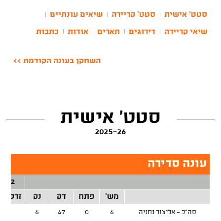
סטט' אישית
סטט' קריירה
שיאים עונתיים
|
|
|
שיאי קריירה
דירוגים
תארים
אודות
כתבות
|
|
|
|
השחקן בעונה הקודמת >>
סטט' אישית
2025-26
עונה סדירה
2 נק'
מש'
פתח
דק
נק
זרק/קל
סה"כ - אליצור נתניה
6
0
47
6
1/1