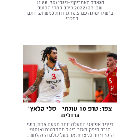
הגארד האמריקני־ניגרי (30, 1.88),
שב־2022/23 כיכב במדי הפועל
ב"ש/דימונה עם 16.5 נקודות למשחק, חתם
במכבי ...
צפו: טופ 10 עונתי – סלי קלאץ'
גדולים
דייויד אפיאני התעלה יותר מפעם אחת, רועי
הובר סיפק באזר ביטר מהסרטים ואנתוני
היקי ריחף לניצחון, אך מעל כולם היה ג'וש ...