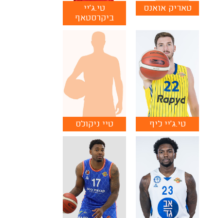
טאריק אואנס
טי.ג'יי
ביקרסטאף
טי.ג'יי ליף
טיי ניקולס