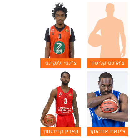
צ'ארלס קליסון
צ'ונסי ג'נקינס
צ'ינאנו אונואקו
קאדין קרינגטון