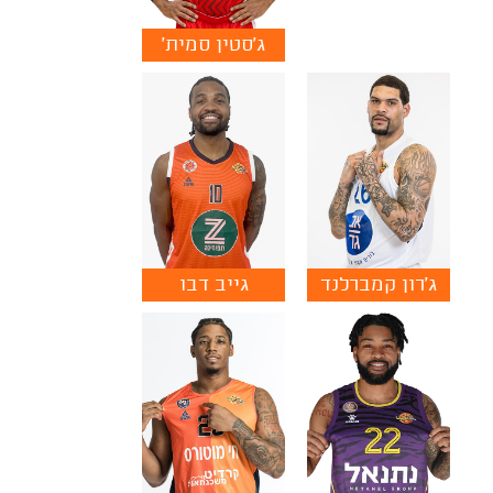
ג'סטין סמית'
ג'רון קמברלנד
גייב דבו