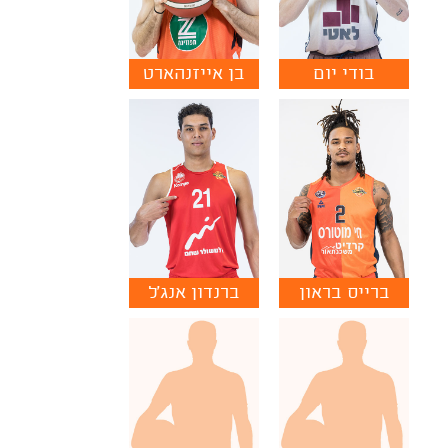
בודי יום
בן אייזנהארט
ברייס בראון
ברנדון אנג'ל