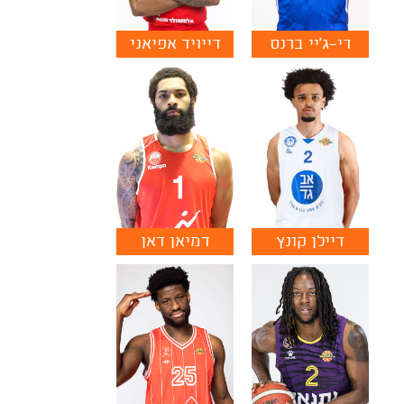
די-ג'יי ברנס
דייויד אפיאני
דיילן קונץ
דמיאן דאן