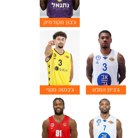
ג'בון מקורמיק
ג'ביון המלט
ג'בנטה מקוי