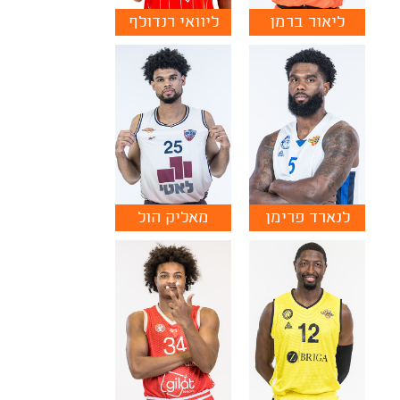
ליאור ברמן
ליוואי רנדולף
לנארד פרימן
מאליק הול