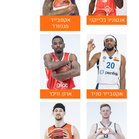
אנטוניו בלייקני
אקסבייר
מנפורד
אקסבייר סניד
ארון ווילר