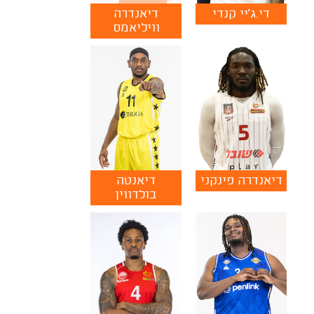
די.ג'יי קנדי
דיאנדרה
וויליאמס
דיאנדרה פינקני
דיאנטה
בולדווין