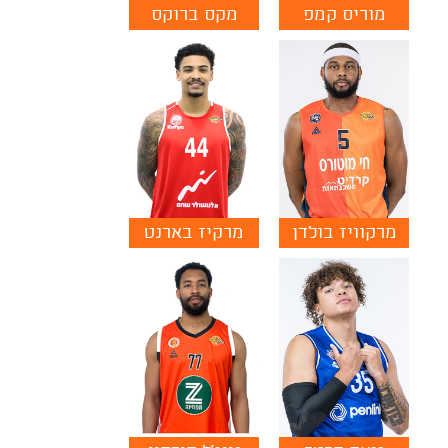
מוריס קמפ
מקס ברוקס
מרקוויז בולדן
מרקיז בארנט