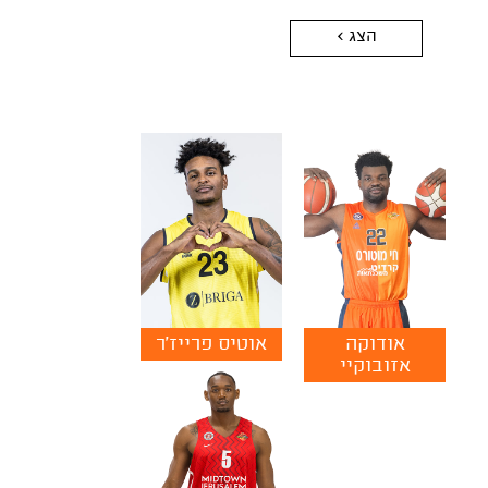
הצג >
אודוקה
אוטיס פרייז'ר
אזובוקיי