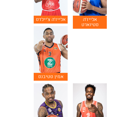
אלייז'ה
אלייז'ה צ'יילדס
סטיוארט
אמין סטיבנס