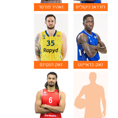
ז'ורדאן ניקוליס
זאהיר פורטר
זאק בראיינט
זאק הנקינס