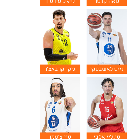
נואה קרטר
נייג'ל פירסון
נייט לאשבסקי
ניקו קרבאצ'ו
סי.ג'יי אלבי
סיי צ'טמן