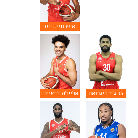
איש וויינרייט
אל.ג'יי פיגרואה
אלייז'ה בראיינט