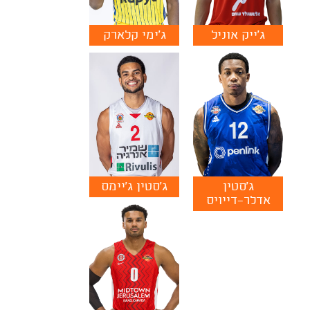
ג'ייק אוניל
ג'ימי קלארק
ג'סטין
ג'סטין ג'יימס
אדלר-דייויס