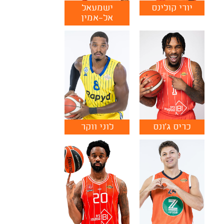
יורי קולינס
ישמעאל
אל-אמין
כריס ג'ונס
לוני ווקר