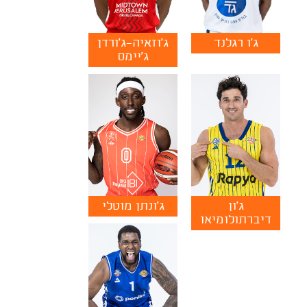
ג'ו רגלנד
ג'וזאיה־ג'ורדן
ג'יימס
ג'ון
ג'ונתן מוטלי
דיברתולומיאו