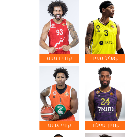
קאליל ספיר
קודי דמפס
קוויון טיילור
קוויי גרנט