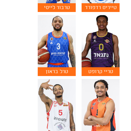
טייריס רדפורד
טרבור לייסי
טריי קרופט
טרל בראון