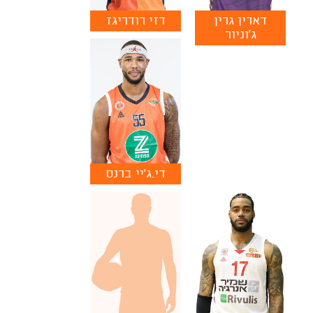
דארין גרין
דזי רודריגז
ג'וניור
די.ג'יי ברנס