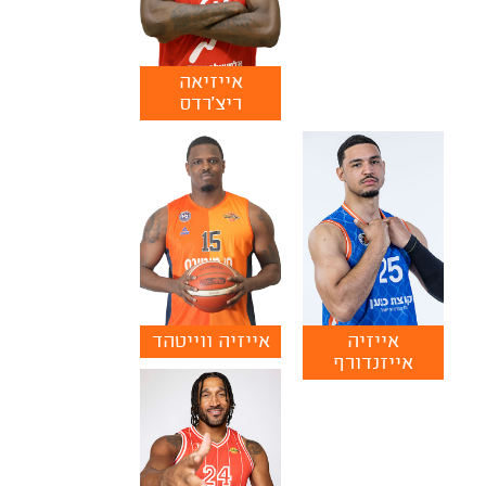
אייזיאה
ריצ'רדס
אייזיה
אייזיה ווייטהד
אייזנדורף