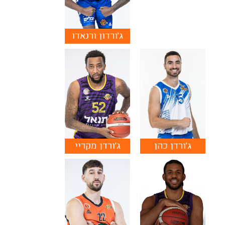
ג'ורדון ורנאדו
ג'ורדן כהן
ג'ורדן מקריי