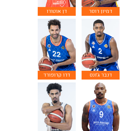
דמיון רוסר
דן אוטורו
דנבר ג'ונס
דרו קרופורד