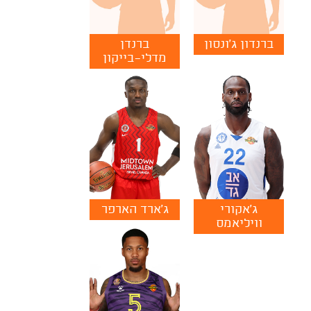
ברנדון ג'ונסון
ברנדן
מדלי-בייקון
ג'אקורי
ג'ארד הארפר
וויליאמס