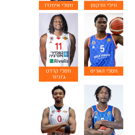
ווילי וורקמן
ווסלי איוונדו
ווסלי האריס
ווסלי קרדט
ג'וניור