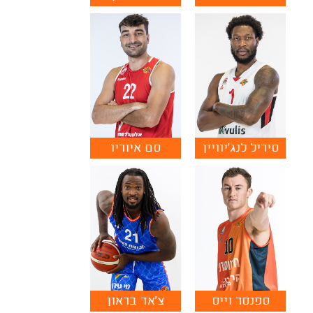
סיריל לנג'יוויין
סם איוריו
ספנסר וייס
צ'אד בראון