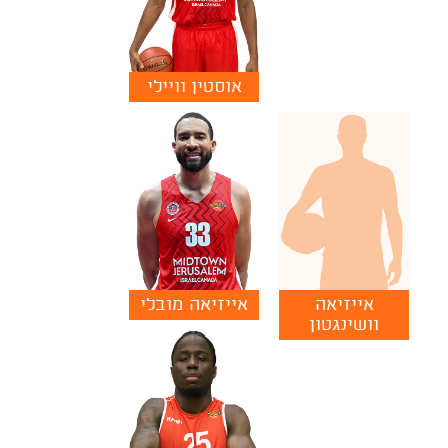
אוסטין וויילי
אייזיאה
אייזיאה מובלי
וושינגטון