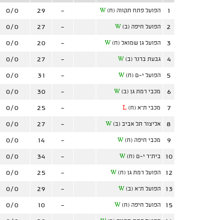
0/0
29
-
1
הפועל פתח תקווה (ח)
W
0/0
27
-
2
הפועל חיפה (ב)
W
0/0
20
-
3
הפועל גן שמואל (ח)
W
0/0
27
-
4
גבעת ברנר (ב)
W
0/0
31
-
5
הפועל י-ם (ח)
W
0/0
30
-
6
מכבי רמת גן (ב)
W
0/0
25
-
7
מכבי ת"א (ח)
L
0/0
27
-
8
אליצור תל אביב (ב)
W
0/0
14
-
9
מכבי חיפה (ח)
W
0/0
34
-
10
בית"ר י-ם (ח)
W
0/0
25
-
12
הפועל רמת גן (ח)
W
0/0
29
-
13
הפועל ת"א (ב)
W
0/0
10
-
15
הפועל חיפה (ח)
W