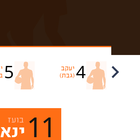
5
4
עמיר
יעקב
י
(גבת)
(גבת)
ב
11
בועז
ינאי