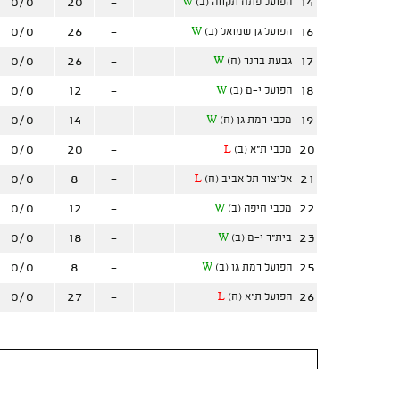
0/0
20
-
14
הפועל פתח תקווה (ב)
W
0/0
26
-
16
הפועל גן שמואל (ב)
W
0/0
26
-
17
גבעת ברנר (ח)
W
0/0
12
-
18
הפועל י-ם (ב)
W
0/0
14
-
19
מכבי רמת גן (ח)
W
0/0
20
-
20
מכבי ת"א (ב)
L
0/0
8
-
21
אליצור תל אביב (ח)
L
0/0
12
-
22
מכבי חיפה (ב)
W
0/0
18
-
23
בית"ר י-ם (ב)
W
0/0
8
-
25
הפועל רמת גן (ב)
W
0/0
27
-
26
הפועל ת"א (ח)
L