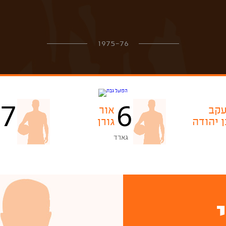
1975-76
7
6
עקב
אור
ן יהודה
גורן
גארד