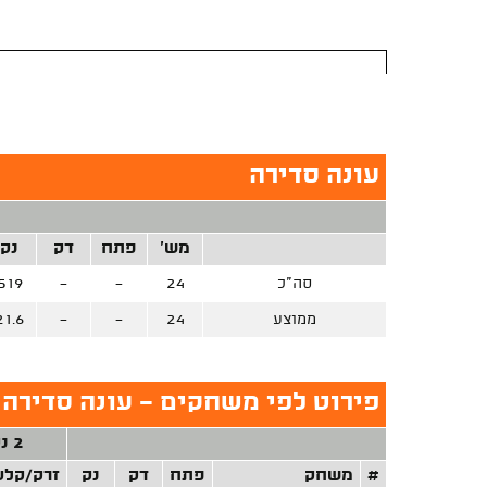
עונה סדירה
מש'
פתח
דק
נק
סה"כ
24
-
-
519
ממוצע
24
-
-
21.6
פירוט לפי משחקים - עונה סדירה 
2 נק'
#
משחק
פתח
דק
נק
זרק/קלע