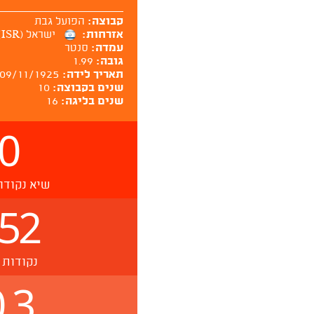
קבוצה:
הפועל גבת
אזרחות:
ישראל (ISR)
עמדה:
סנטר
גובה:
1.99
תאריך לידה:
09/11/1925
שנים בקבוצה:
10
שנים בליגה:
16
0
שיא נקודו
52
נקודות 
.3