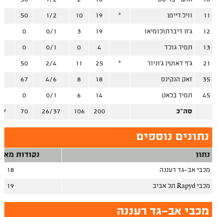
11
וויל ריימן
*
19
10
1/2
50
1
12
ג'ון דיברתולומיאו
19
3
0/1
0
5
13
תמיר גולד
4
0
0/1
0
0
21
ג'ף דאוטין ג'וניור
*
25
11
2/4
50
3
35
זאק הנקינס
18
8
4/6
67
0
45
תמיר בלאט
14
6
0/1
0
4
סה"כ
200
106
26/37
70
27
נתונים נוספים
נתון
נקודות מאיב
מכבי אב־גד רעננה
18
מכבי Rapyd תל אביב
19
מכבי אב־גד רעננה