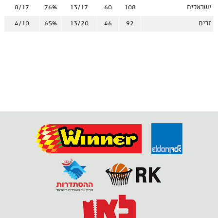
ישראלים
108
60
13/17
76%
8/17
זרים
92
46
13/20
65%
4/10