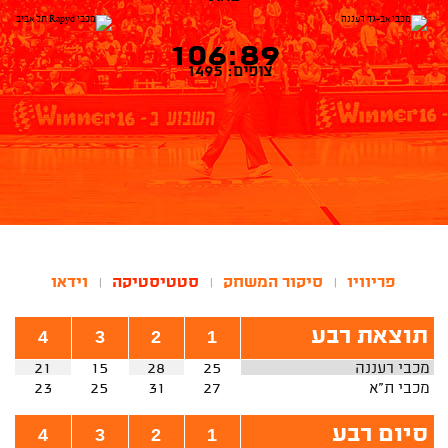
106:89
צופים: 1495
פריוויו
סיקור המשחק
סטטיסטיקה
וידאו
|
|
|
תוצאת רבע
4
3
2
1
מכבי רעננה
25
28
15
21
מכבי ת"א
27
31
25
23
סיום רבע
4
3
2
1