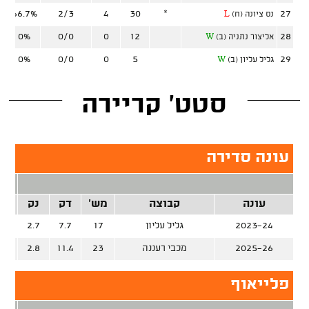
66.7%
2/3
4
30
*
27
נס ציונה (ח)
L
0%
0/0
0
12
28
אליצור נתניה (ב)
W
0%
0/0
0
5
29
גליל עליון (ב)
W
סטט' קריירה
עונה סדירה
2 נק
עונה
קבוצה
מש'
דק
נק
זרק
2023-24
גליל עליון
17
7.7
2.7
%
2025-26
מכבי רעננה
23
11.4
2.8
%
פלייאוף