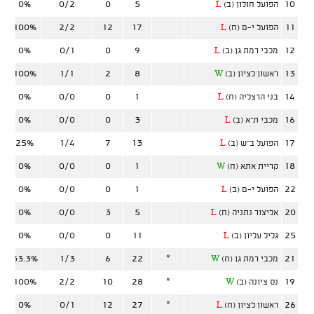
0%
0/2
0
5
10
הפועל חולון (ב)
L
100%
2/2
12
17
11
הפועל י-ם (ח)
L
0%
0/1
0
9
12
מכבי רמת גן (ב)
L
100%
1/1
2
8
13
ראשון לציון (ב)
W
0%
0/0
0
1
14
בני הרצליה (ח)
L
0%
0/0
0
3
16
מכבי ת"א (ב)
L
25%
1/4
7
13
17
הפועל ב"ש (ב)
L
0%
0/0
0
1
18
קריית אתא (ח)
W
0%
0/0
0
1
22
הפועל י-ם (ב)
L
0%
0/0
3
5
20
אליצור נתניה (ח)
L
0%
0/0
0
11
25
גליל עליון (ב)
L
33.3%
1/3
6
22
*
21
מכבי רמת גן (ח)
W
100%
2/2
10
28
*
19
נס ציונה (ב)
W
0%
0/1
12
27
*
26
ראשון לציון (ח)
L