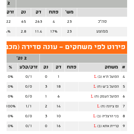
2 נק'
מש'
פתח
דק
נק
זרק/קל
סה"כ
23
4
263
65
10/22
ממוצע
23
17%
11.4
2.8
45.4%
פירוט לפי משחקים - עונה סדירה (מכבי ר
2 נק'
#
משחק
פתח
דק
נק
זרק/קלע
%
ז
0%
0/1
0
1
4
הפועל ת"א (ב)
L
0%
0/0
3
18
5
הפועל ב"ש (ח)
L
0%
0/0
1
6
6
הפועל העמק (ח)
L
100%
1/1
2
14
7
נס ציונה (ח)
L
0%
0/0
3
10
8
בני הרצליה (ב)
L
0%
0/1
0
16
9
קריית אתא (ב)
L